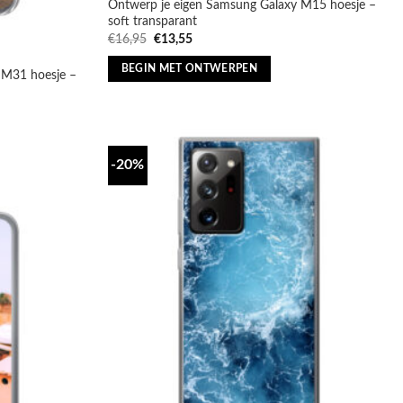
Ontwerp je eigen Samsung Galaxy M15 hoesje –
soft transparant
Oorspronkelijke
Huidige
€
16,95
€
13,55
prijs
prijs
was:
is:
BEGIN MET ONTWERPEN
 M31 hoesje –
€16,95.
€13,55.
-20%