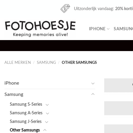
Skip
Uitzonderlijk vandaag:
20% kort
to
content
IPHONE
SAMSUN
ALLE MERKEN
/
SAMSUNG
/
OTHER SAMSUNGS
iPhone
Samsung
Samsung S-Series
Samsung A-Series
Samsung J-Series
Other Samsungs