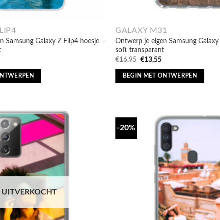
LIP4
GALAXY M31
n Samsung Galaxy Z Flip4 hoesje –
Ontwerp je eigen Samsung Galaxy
t
soft transparant
nkelijke
Huidige
Oorspronkelijke
Huidige
€
16,95
€
13,55
prijs
prijs
prijs
is:
was:
is:
ONTWERPEN
BEGIN MET ONTWERPEN
€13,55.
€16,95.
€13,55.
-20%
UITVERKOCHT