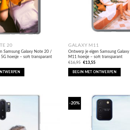
TE 20
GALAXY M11
en Samsung Galaxy Note 20 /
Ontwerp je eigen Samsung Galaxy
5G hoesje – soft transparant
M11 hoesje – soft transparant
nkelijke
Huidige
Oorspronkelijke
Huidige
€
16,95
€
13,55
prijs
prijs
prijs
is:
was:
is:
ONTWERPEN
BEGIN MET ONTWERPEN
€13,55.
€16,95.
€13,55.
-20%