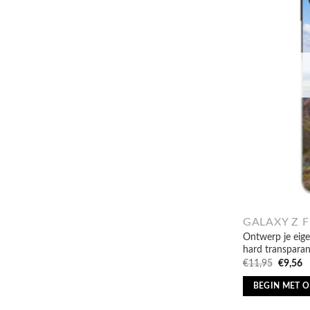
GALAXY Z F
Ontwerp je eige
hard transparan
Oorspro
H
€
11,95
€
9,56
prijs
pr
was:
is
BEGIN MET 
€11,95.
€