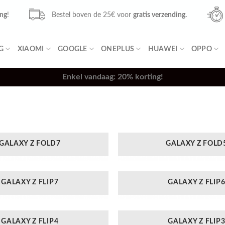
ing
!
Bestel boven de 25€ voor
gratis verzending.
G
XIAOMI
GOOGLE
ONEPLUS
HUAWEI
OPPO
Enkel vandaag: 20% korting!
GALAXY Z FOLD7
GALAXY Z FOLD
GALAXY Z FLIP7
GALAXY Z FLIP
GALAXY Z FLIP4
GALAXY Z FLIP