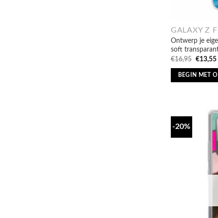
GALAXY Z F
Ontwerp je eige
soft transparan
Oorspro
€
16,95
€
13,55
prijs
was:
BEGIN MET 
€16,95.
-20%