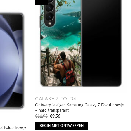
GALAXY Z FOLD4
Ontwerp je eigen Samsung Galaxy Z Fold4 hoesje
– hard transparant
Oorspronkelijke
Huidige
€
11,95
€
9,56
prijs
prijs
was:
is:
BEGIN MET ONTWERPEN
Z Fold5 hoesje
€11,95.
€9,56.