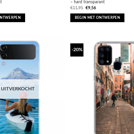
t
– hard transparant
nkelijke
uidige
Oorspronkelijke
Huidige
€
11,95
€
9,56
ijs
prijs
prijs
:
was:
is:
ONTWERPEN
BEGIN MET ONTWERPEN
9,56.
€11,95.
€9,56.
-20%
UITVERKOCHT