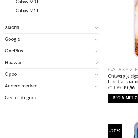
Galaxy M31
Galaxy M11
Xiaomi
Google
OnePlus
Huawei
GALAXY Z F
Oppo
Ontwerp je eige
hard transparan
Andere merken
Oorspro
H
€
11,95
€
9,56
prijs
pr
was:
is
Geen categorie
BEGIN MET 
€11,95.
€
-20%