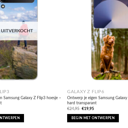
UITVERKOCHT
LIP3
GALAXY Z FLIP6
n Samsung Galaxy Z Flip3 hoesje –
Ontwerp je eigen Samsung Galaxy 
t
hard transparant
nkelijke
uidige
Oorspronkelijke
Huidige
€
24,95
€
19,95
ijs
prijs
prijs
:
was:
is:
ONTWERPEN
BEGIN MET ONTWERPEN
9,56.
€24,95.
€19,95.