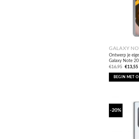
GALAXY NO
Ontwerp je eig
Galaxy Note 20 
Oorspro
€
16,95
€
13,55
prijs
was:
BEGIN MET 
€16,95.
-20%