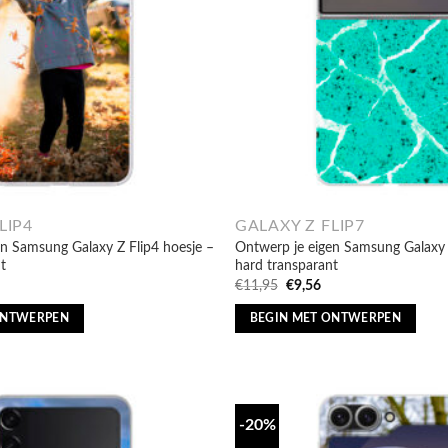
LIP4
GALAXY Z FLIP7
n Samsung Galaxy Z Flip4 hoesje –
Ontwerp je eigen Samsung Galaxy 
t
hard transparant
nkelijke
uidige
Oorspronkelijke
Huidige
€
11,95
€
9,56
ijs
prijs
prijs
:
was:
is:
ONTWERPEN
BEGIN MET ONTWERPEN
9,56.
€11,95.
€9,56.
-20%