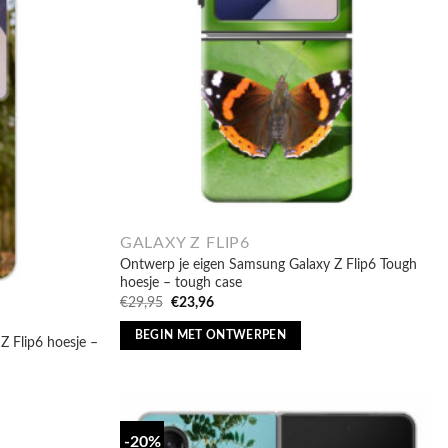
GALAXY Z FLIP6
Ontwerp je eigen Samsung Galaxy Z Flip6 Tough
hoesje – tough case
Oorspronkelijke
Huidige
€
29,95
€
23,96
prijs
prijs
was:
is:
BEGIN MET ONTWERPEN
Z Flip6 hoesje –
€29,95.
€23,96.
-20%