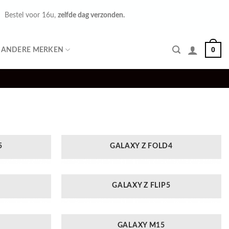
Bestel voor 16u,
zelfde dag verzonden.
0
ANDERE MERKEN
5
GALAXY Z FOLD4
6
GALAXY Z FLIP5
3
GALAXY M15