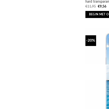
hard transparan
Oorspro
H
€
11,95
€
9,56
prijs
pr
was:
is
BEGIN MET 
€11,95.
€
-20%