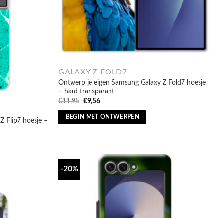
GALAXY Z FOLD7
Ontwerp je eigen Samsung Galaxy Z Fold7 hoesje
– hard transparant
Oorspronkelijke
Huidige
€
11,95
€
9,56
prijs
prijs
was:
is:
BEGIN MET ONTWERPEN
Z Flip7 hoesje –
€11,95.
€9,56.
-20%