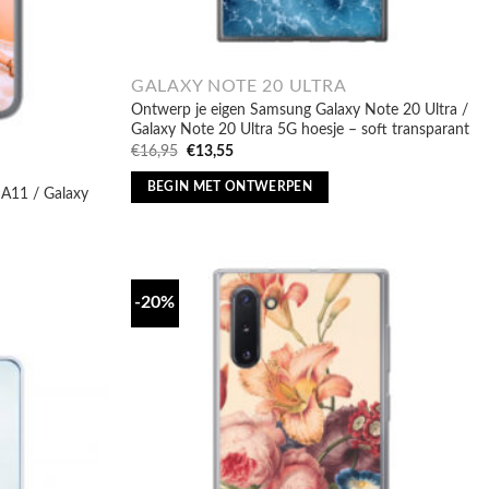
GALAXY NOTE 20 ULTRA
Ontwerp je eigen Samsung Galaxy Note 20 Ultra /
Galaxy Note 20 Ultra 5G hoesje – soft transparant
Oorspronkelijke
Huidige
€
16,95
€
13,55
prijs
prijs
was:
is:
BEGIN MET ONTWERPEN
 A11 / Galaxy
€16,95.
€13,55.
-20%