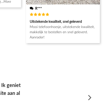
g
...More
R***
Waardering
Uitstekende kwaliteit, snel geleverd
5
uit 5
Mooi telefoonhoesje, uitstekende kwaliteit,
makkelijk te bestellen en snel geleverd.
Aanrader!
e goede