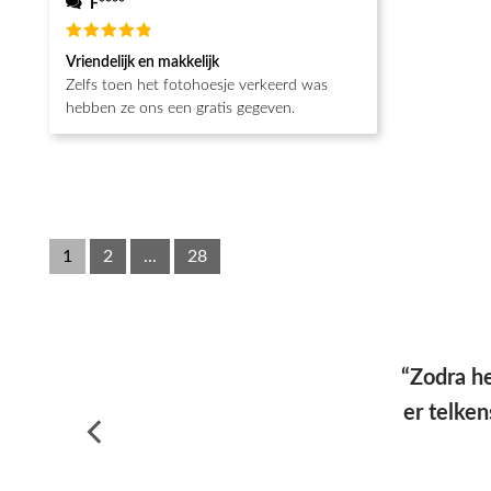
F****
Waardering
Vriendelijk en makkelijk
5
uit 5
Zelfs toen het fotohoesje verkeerd was
hebben ze ons een gratis gegeven.
1
2
...
28
“Hoesj