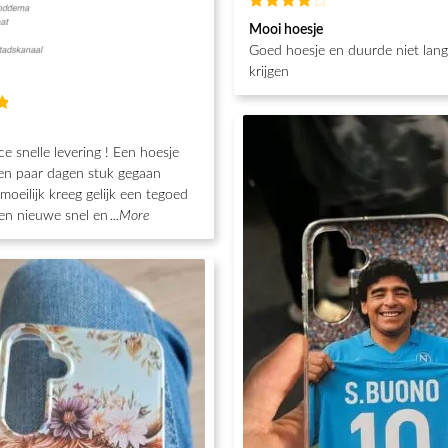
Waardering
Mooi hoesje
4
uit 5
Goed hoesje en duurde niet lan
krijgen
g
ce snelle levering ! Een hoesje
en paar dagen stuk gegaan
moeilijk kreeg gelijk een tegoed
en nieuwe snel en
...More