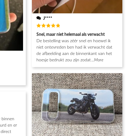
J****
Waardering
Snel, maar niet helemaal als verwacht
5
uit 5
De bestelling was zéér snel en hoewel ik
niet ontevreden ben had ik verwacht dat
de afbeelding aan de binnenkant van het
hoesje bedrukt zou zijn zodat
...More
r binnen
urd en er
direct