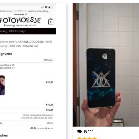
steld heb
N***