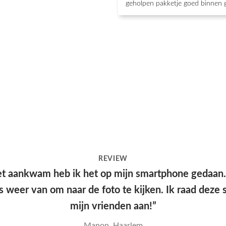
geholpen pakketje goed binnen 
REVIEW
e kwam snel aan en had een leuke verpakking, hel
kwaliteit en mooie print.”
Yana, Den Haag