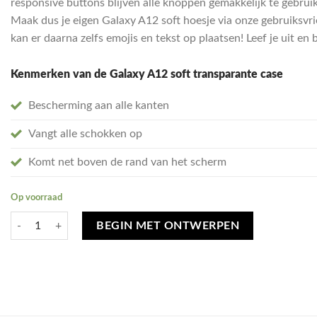
responsive buttons blijven alle knoppen gemakkelijk te gebruike
Maak dus je eigen Galaxy A12 soft hoesje via onze gebruiksvri
kan er daarna zelfs emojis en tekst op plaatsen! Leef je uit e
Kenmerken van de Galaxy A12 soft transparante case
Bescherming aan alle kanten
Vangt alle schokken op
Komt net boven de rand van het scherm
Op voorraad
Ontwerp je eigen Samsung Galaxy A12 hoesje - soft transparant aantal
BEGIN MET ONTWERPEN