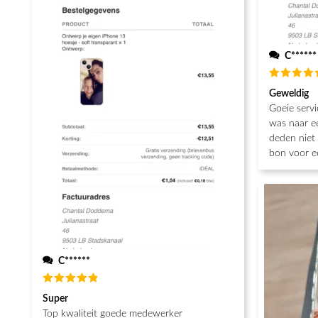
C******
Waarderin
Geweldig
5
uit 5
Goeie servi
was naar e
deden niet 
bon voor e
C******
Waardering
Super
5
uit 5
Top kwaliteit goede medewerker