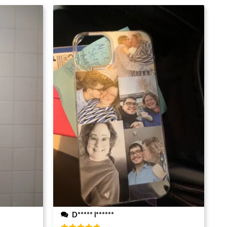
D***** l******