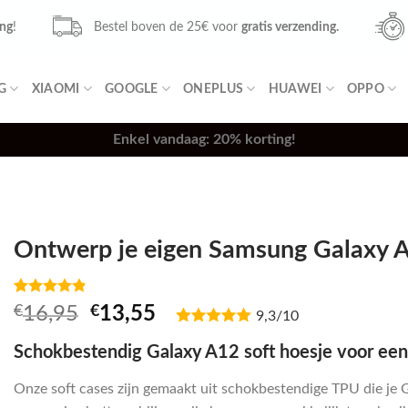
ing
!
Bestel boven de 25€ voor
gratis verzending.
G
XIAOMI
GOOGLE
ONEPLUS
HUAWEI
OPPO
Enkel vandaag: 20% korting!
Ontwerp je eigen Samsung Galaxy A
Waardering
5
Oorspronkelijke
Huidige
€
16,95
€
13,55
9,3/10
4.80
op 5
prijs
prijs
gebaseerd
op
Schokbestendig Galaxy A12 soft hoesje voor een
was:
is:
klantbeoordelingen
€16,95.
€13,55.
Onze soft cases zijn gemaakt uit schokbestendige TPU die je 