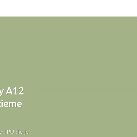
y A12
ltieme
e TPU die je