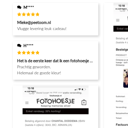
M****
Waardering
Mieke@peetoom.nl
5
uit 5
Vlugge levering leuk cadeau!
H****
Waardering
Het is de eerste keer dat ik een fotohoesje en het is prachtig!! be
5
uit 5
Prachtig geworden.
Helemaal de goede kleur!