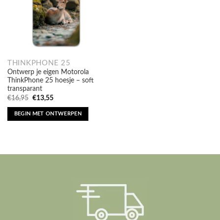
THINKPHONE 25
Ontwerp je eigen Motorola
ThinkPhone 25 hoesje – soft
transparant
Oorspronkelijke
Huidige
€
16,95
€
13,55
prijs
prijs
was:
is:
BEGIN MET ONTWERPEN
€16,95.
€13,55.