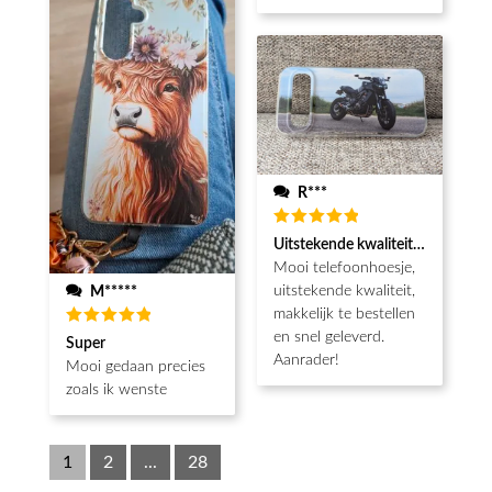
R***
Waardering
Uitstekende kwaliteit, snel gelev
5
uit 5
Mooi telefoonhoesje,
uitstekende kwaliteit,
M*****
makkelijk te bestellen
en snel geleverd.
Waardering
Super
5
uit 5
Aanrader!
Mooi gedaan precies
zoals ik wenste
1
2
...
28