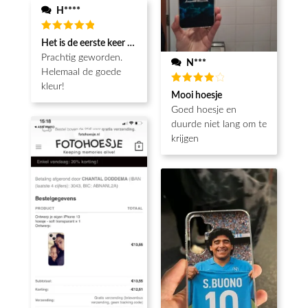
H****
Waardering
Het is de eerste keer dat ik een fotohoesje en het is prachtig!! be
5
uit 5
Prachtig geworden.
N***
Helemaal de goede
kleur!
Waardering
Mooi hoesje
4
uit 5
Goed hoesje en
duurde niet lang om te
krijgen