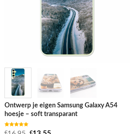
Ontwerp je eigen Samsung Galaxy A54
hoesje – soft transparant
Waardering
3
Oorspronkelijke
Huidige
€
16,95
€
13,55