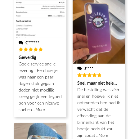
C******
Waardering
Geweldig
5
uit 5
Goeie service snelle
J****
levering ! Een hoesje
was naar een paar
Waardering
Snel, maar niet helemaal als ver
dagen stuk gegaan
5
uit 5
De bestelling was zéér
deden niet moeilijk
snel en hoewel ik niet
kreeg gelijk een tegoed
ontevreden ben had ik
bon voor een nieuwe
verwacht dat de
snel en
...More
afbeelding aan de
binnenkant van het
hoesje bedrukt zou
zijn zodat
...More