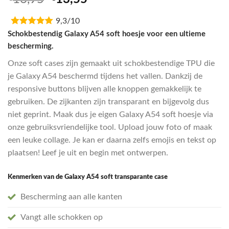
5.00
op 5
prijs
prijs
gebaseerd
op
9,3/10
was:
is:
klantbeoordelingen
€16,95.
€13,55.
Schokbestendig Galaxy A54 soft hoesje voor een ultieme
bescherming.
Onze soft cases zijn gemaakt uit schokbestendige TPU die
je Galaxy A54 beschermd tijdens het vallen. Dankzij de
responsive buttons blijven alle knoppen gemakkelijk te
gebruiken. De zijkanten zijn transparant en bijgevolg dus
niet geprint. Maak dus je eigen Galaxy A54 soft hoesje via
onze gebruiksvriendelijke tool. Upload jouw foto of maak
een leuke collage. Je kan er daarna zelfs emojis en tekst op
plaatsen! Leef je uit en begin met ontwerpen.
Kenmerken van de Galaxy A54 soft transparante case
Bescherming aan alle kanten
Vangt alle schokken op