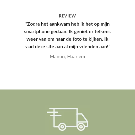
REVIEW
“Hoesje kwam snel aan en had een leuke
verpakking, hele goede kwaliteit en
mooie print.”
Yana, Den Haag