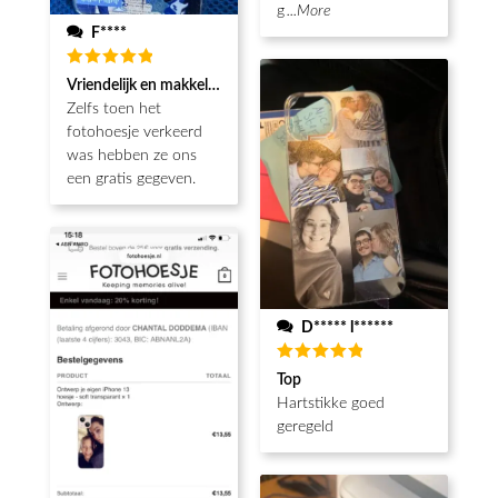
g
...More
F****
Waardering
Vriendelijk en makkelijk
5
uit 5
Zelfs toen het
fotohoesje verkeerd
was hebben ze ons
een gratis gegeven.
D***** l******
Waardering
Top
5
uit 5
Hartstikke goed
geregeld