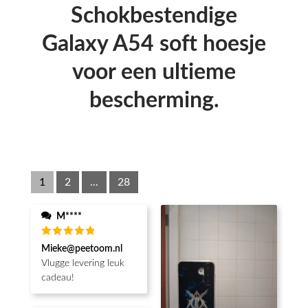
Schokbestendige
Galaxy A54 soft hoesje
voor een ultieme
bescherming.
1
2
...
28
M****
Waardering
Mieke@peetoom.nl
5
uit 5
Vlugge levering leuk
cadeau!