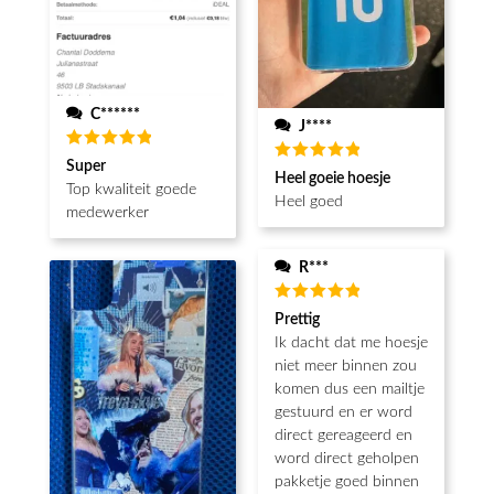
C******
J****
Waardering
Super
Waardering
5
uit 5
Heel goeie hoesje
5
uit 5
Top kwaliteit goede
Heel goed
medewerker
R***
Waardering
Prettig
5
uit 5
Ik dacht dat me hoesje
niet meer binnen zou
komen dus een mailtje
gestuurd en er word
direct gereageerd en
word direct geholpen
pakketje goed binnen