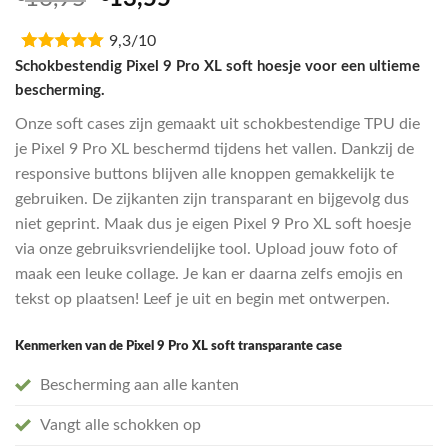
5.00
op 5
prijs
prijs
gebaseerd
op
9,3/10
was:
is:
klantbeoordeling
€16,95.
€13,55.
Schokbestendig Pixel 9 Pro XL soft hoesje voor een ultieme
bescherming.
Onze soft cases zijn gemaakt uit schokbestendige TPU die
je Pixel 9 Pro XL beschermd tijdens het vallen. Dankzij de
responsive buttons blijven alle knoppen gemakkelijk te
gebruiken. De zijkanten zijn transparant en bijgevolg dus
niet geprint. Maak dus je eigen Pixel 9 Pro XL soft hoesje
via onze gebruiksvriendelijke tool. Upload jouw foto of
maak een leuke collage. Je kan er daarna zelfs emojis en
tekst op plaatsen! Leef je uit en begin met ontwerpen.
Kenmerken van de Pixel 9 Pro XL soft transparante case
Bescherming aan alle kanten
Vangt alle schokken op