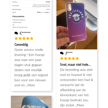
C******
Waardering
Geweldig
5
uit 5
Goeie service snelle
J****
levering ! Een hoesje
was naar een paar
Waardering
Snel, maar niet helemaal als ver
dagen stuk gegaan
5
uit 5
De bestelling was zéér
deden niet moeilijk
snel en hoewel ik niet
kreeg gelijk een tegoed
ontevreden ben had ik
bon voor een nieuwe
verwacht dat de
snel en
...More
afbeelding aan de
binnenkant van het
hoesje bedrukt zou
zijn zodat
...More