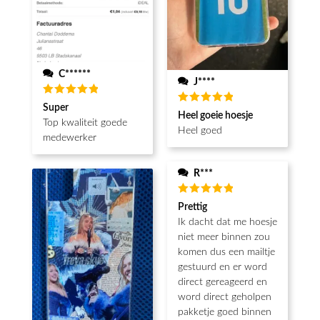
C******
J****
Waardering
Super
Waardering
5
uit 5
Heel goeie hoesje
5
uit 5
Top kwaliteit goede
Heel goed
medewerker
R***
Waardering
Prettig
5
uit 5
Ik dacht dat me hoesje
niet meer binnen zou
komen dus een mailtje
gestuurd en er word
direct gereageerd en
word direct geholpen
pakketje goed binnen