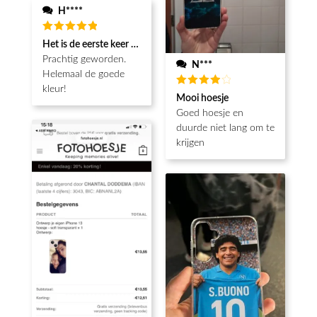
H****
Waardering
Het is de eerste keer dat ik een fotohoesje en het is prachtig!! be
5
uit 5
Prachtig geworden.
N***
Helemaal de goede
kleur!
Waardering
Mooi hoesje
4
uit 5
Goed hoesje en
duurde niet lang om te
krijgen