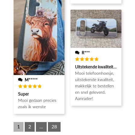
R***
Waardering
Uitstekende kwaliteit, snel gelev
5
uit 5
Mooi telefoonhoesje,
uitstekende kwaliteit,
M*****
makkelijk te bestellen
en snel geleverd.
Waardering
Super
5
uit 5
Aanrader!
Mooi gedaan precies
zoals ik wenste
1
2
...
28