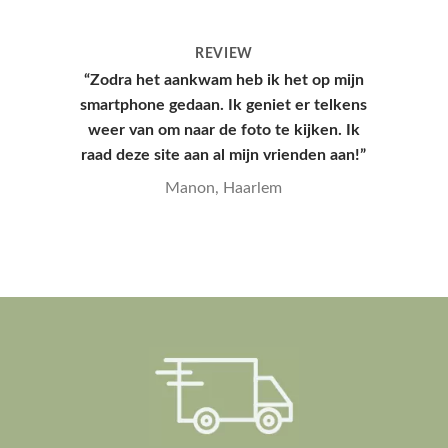
REVIEW
“Hoesje kwam snel aan en had een leuke
verpakking, hele goede kwaliteit en
mooie print.”
Yana, Den Haag