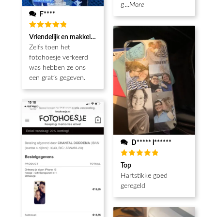
g
...More
F****
Waardering
Vriendelijk en makkelijk
5
uit 5
Zelfs toen het
fotohoesje verkeerd
was hebben ze ons
een gratis gegeven.
D***** l******
Waardering
Top
5
uit 5
Hartstikke goed
geregeld