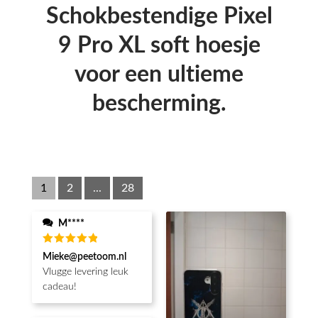
Schokbestendige Pixel
9 Pro XL soft hoesje
voor een ultieme
bescherming.
1
2
...
28
M****
Waardering
Mieke@peetoom.nl
5
uit 5
Vlugge levering leuk
cadeau!