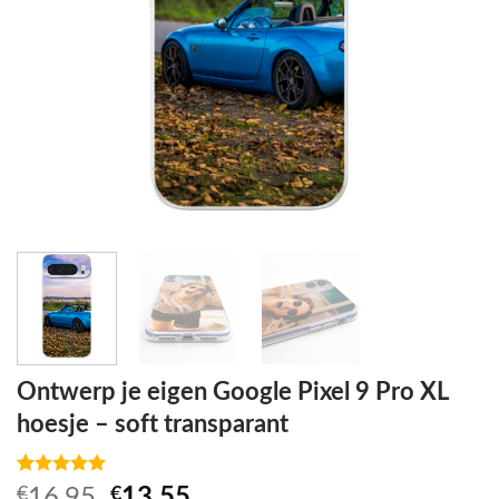
Ontwerp je eigen Google Pixel 9 Pro XL
hoesje – soft transparant
Waardering
1
Oorspronkelijke
Huidige
€
16,95
€
13,55