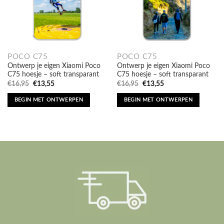
POCO C75
POCO C75
Ontwerp je eigen Xiaomi Poco
Ontwerp je eigen Xiaomi Poco
C75 hoesje – soft transparant
C75 hoesje – soft transparant
Oorspronkelijke
Huidige
Oorspronkelijke
Huidige
€
16,95
€
13,55
€
16,95
€
13,55
prijs
prijs
prijs
prijs
was:
is:
was:
is:
BEGIN MET ONTWERPEN
BEGIN MET ONTWERPEN
€16,95.
€13,55.
€16,95.
€13,55.