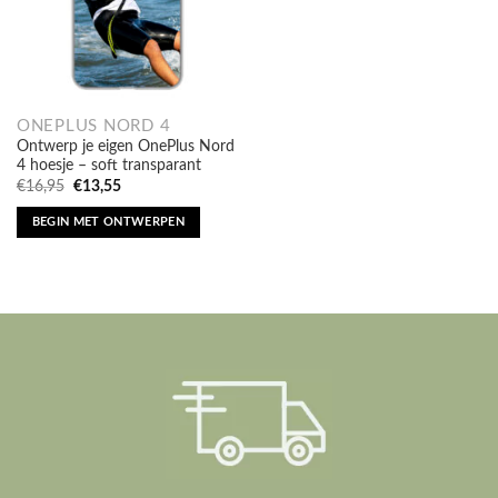
ONEPLUS NORD 4
Ontwerp je eigen OnePlus Nord
4 hoesje – soft transparant
Oorspronkelijke
Huidige
€
16,95
€
13,55
prijs
prijs
was:
is:
BEGIN MET ONTWERPEN
€16,95.
€13,55.