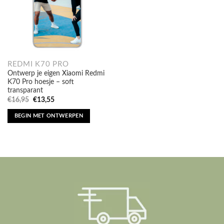
REDMI K70 PRO
Ontwerp je eigen Xiaomi Redmi
K70 Pro hoesje – soft
transparant
Oorspronkelijke
Huidige
€
16,95
€
13,55
prijs
prijs
was:
is:
BEGIN MET ONTWERPEN
€16,95.
€13,55.