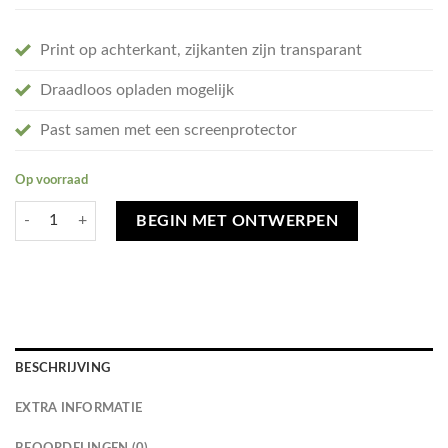
Print op achterkant, zijkanten zijn transparant
Draadloos opladen mogelijk
Past samen met een screenprotector
Op voorraad
Ontwerp je eigen Google Pixel 5 hoesje - soft transparant aantal
BEGIN MET ONTWERPEN
BESCHRIJVING
EXTRA INFORMATIE
BEOORDELINGEN (0)