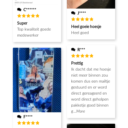
C******
J****
Waardering
Super
Waardering
5
uit 5
Heel goeie hoesje
5
uit 5
Top kwaliteit goede
Heel goed
medewerker
R***
Waardering
Prettig
5
uit 5
Ik dacht dat me hoesje
niet meer binnen zou
komen dus een mailtje
gestuurd en er word
direct gereageerd en
word direct geholpen
pakketje goed binnen
g
...More
F****