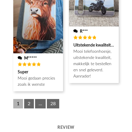
R***
Waardering
Uitstekende kwaliteit, snel gelev
5
uit 5
Mooi telefoonhoesje,
uitstekende kwaliteit,
M*****
makkelijk te bestellen
en snel geleverd.
Waardering
Super
5
uit 5
Aanrader!
Mooi gedaan precies
zoals ik wenste
1
2
...
28
REVIEW