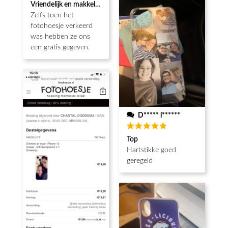
Waardering
Vriendelijk en makkelijk
5
uit 5
Zelfs toen het
fotohoesje verkeerd
was hebben ze ons
een gratis gegeven.
D***** l******
Waardering
Top
5
uit 5
Hartstikke goed
geregeld