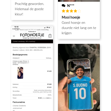
5
uit 5
Prachtig geworden.
N***
Helemaal de goede
kleur!
Waardering
Mooi hoesje
4
uit 5
Goed hoesje en
duurde niet lang om te
krijgen