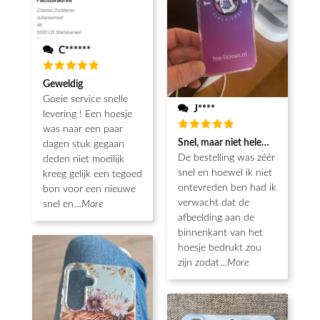
C******
Waardering
Geweldig
5
uit 5
Goeie service snelle
J****
levering ! Een hoesje
was naar een paar
Waardering
Snel, maar niet helemaal als ver
dagen stuk gegaan
5
uit 5
De bestelling was zéér
deden niet moeilijk
snel en hoewel ik niet
kreeg gelijk een tegoed
ontevreden ben had ik
bon voor een nieuwe
verwacht dat de
snel en
...More
afbeelding aan de
binnenkant van het
hoesje bedrukt zou
zijn zodat
...More