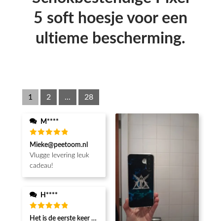
5 soft hoesje voor een
ultieme bescherming.
1
2
...
28
M****
Waardering
Mieke@peetoom.nl
5
uit 5
Vlugge levering leuk
cadeau!
H****
Waardering
Het is de eerste keer dat ik een fotohoesje en het is prachtig!! be