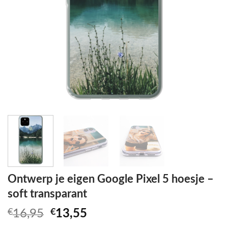
Ontwerp je eigen Google Pixel 5 hoesje –
soft transparant
Oorspronkelijke
Huidige
€
16,95
€
13,55
prijs
prijs