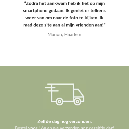
“Hoesje kwam snel aan en had een leuke
verpakking, hele goede kwaliteit en
mooie print.”
Yana, Den Haag
Zelfde dag nog verzonden.
Bestel
voor 16u
en we verzenden nog dezelfde dag!