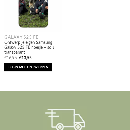
GALAXY S23 FE
Ontwerp je eigen Samsung
Galaxy S23 FE hoesje – soft
transparant
Oorspronkelijke
Huidige
€
16,95
€
13,55
prijs
prijs
was:
is:
BEGIN MET ONTWERPEN
€16,95.
€13,55.