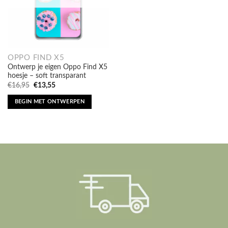
OPPO FIND X5
Ontwerp je eigen Oppo Find X5
hoesje – soft transparant
Oorspronkelijke
Huidige
€
16,95
€
13,55
prijs
prijs
was:
is:
BEGIN MET ONTWERPEN
€16,95.
€13,55.