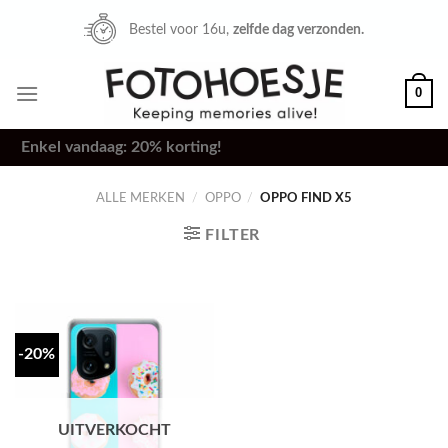
Skip
Bestel voor 16u,
zelfde dag verzonden.
to
content
0
Enkel vandaag: 20% korting!
ALLE MERKEN
/
OPPO
/
OPPO FIND X5
FILTER
-20%
UITVERKOCHT