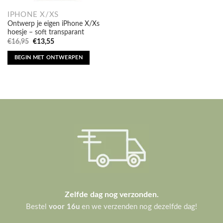
IPHONE X/XS
Ontwerp je eigen iPhone X/Xs
hoesje – soft transparant
Oorspronkelijke
Huidige
€
16,95
€
13,55
prijs
prijs
was:
is:
BEGIN MET ONTWERPEN
€16,95.
€13,55.
Zelfde dag nog verzonden.
Bestel
voor 16u
en we verzenden nog dezelfde dag!