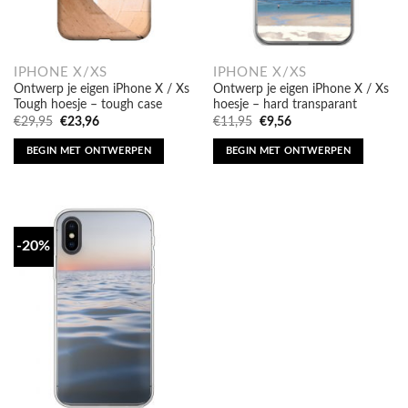
IPHONE X/XS
IPHONE X/XS
Ontwerp je eigen iPhone X / Xs
Ontwerp je eigen iPhone X / Xs
Tough hoesje – tough case
hoesje – hard transparant
Oorspronkelijke
Huidige
Oorspronkelijke
Huidige
€
29,95
€
23,96
€
11,95
€
9,56
prijs
prijs
prijs
prijs
was:
is:
was:
is:
BEGIN MET ONTWERPEN
BEGIN MET ONTWERPEN
€29,95.
€23,96.
€11,95.
€9,56.
-20%