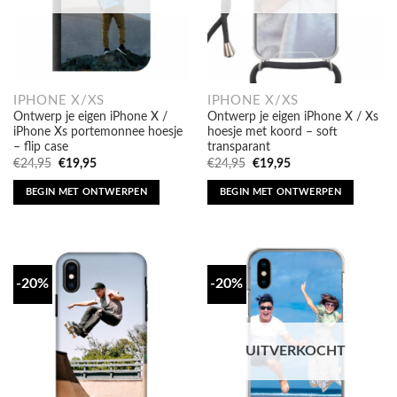
IPHONE X/XS
IPHONE X/XS
Ontwerp je eigen iPhone X /
Ontwerp je eigen iPhone X / Xs
iPhone Xs portemonnee hoesje
hoesje met koord – soft
– flip case
transparant
Oorspronkelijke
Huidige
Oorspronkelijke
Huidige
€
24,95
€
19,95
€
24,95
€
19,95
prijs
prijs
prijs
prijs
was:
is:
was:
is:
BEGIN MET ONTWERPEN
BEGIN MET ONTWERPEN
€24,95.
€19,95.
€24,95.
€19,95.
-20%
-20%
UITVERKOCHT