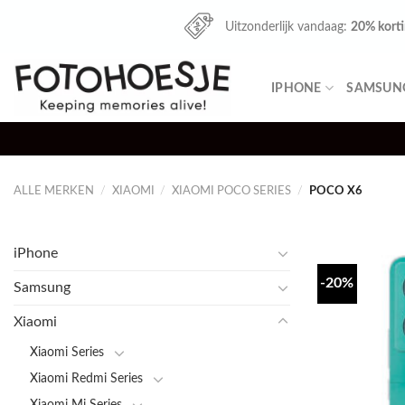
Skip
Uitzonderlijk vandaag:
20% kort
to
content
IPHONE
SAMSUN
ALLE MERKEN
/
XIAOMI
/
XIAOMI POCO SERIES
/
POCO X6
iPhone
-20%
Samsung
Xiaomi
Xiaomi Series
Xiaomi Redmi Series
Xiaomi Mi Series