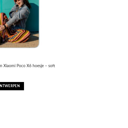
n Xiaomi Poco X6 hoesje – soft
nkelijke
Huidige
prijs
is:
ONTWERPEN
€13,55.