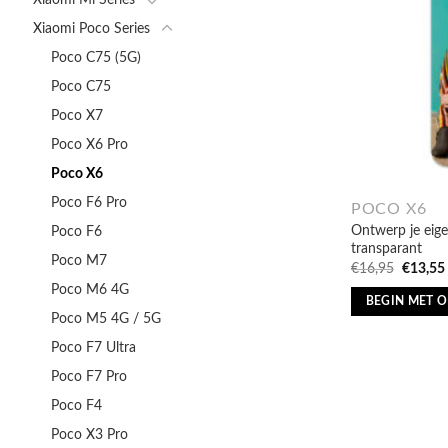
Xiaomi Poco Series
Poco C75 (5G)
Poco C75
Poco X7
Poco X6 Pro
Poco X6
Poco F6 Pro
POCO X6
Ontwerp je eige
Poco F6
transparant
Poco M7
Oorspro
€
16,95
€
13,55
prijs
Poco M6 4G
was:
BEGIN MET 
€16,95.
Poco M5 4G / 5G
Poco F7 Ultra
Poco F7 Pro
Poco F4
Poco X3 Pro