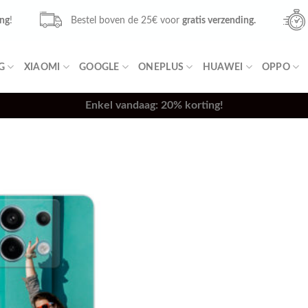
ing
!
Bestel boven de 25€ voor
gratis verzending.
G
XIAOMI
GOOGLE
ONEPLUS
HUAWEI
OPPO
Enkel vandaag: 20% korting!