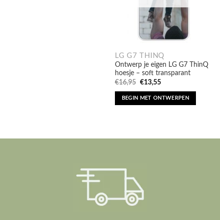
LG G7 THINQ
Ontwerp je eigen LG G7 ThinQ
hoesje – soft transparant
Oorspronkelijke
Huidige
€
16,95
€
13,55
prijs
prijs
was:
is:
BEGIN MET ONTWERPEN
€16,95.
€13,55.