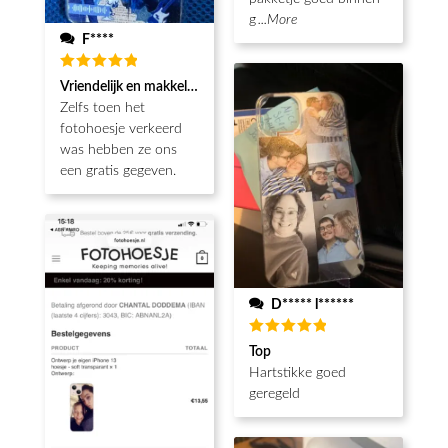
g
...More
F****
Waardering
Vriendelijk en makkelijk
5
uit 5
Zelfs toen het
fotohoesje verkeerd
was hebben ze ons
een gratis gegeven.
D***** l******
Waardering
Top
5
uit 5
Hartstikke goed
geregeld