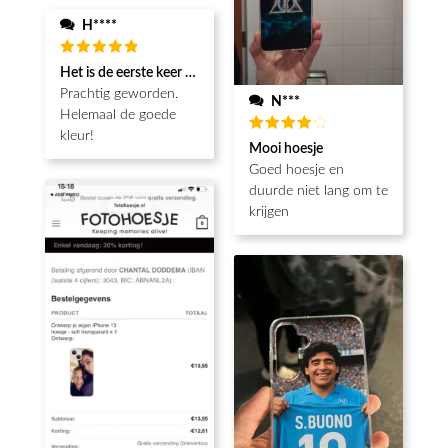
H****
Waardering
Het is de eerste keer dat ik een fotohoesje en het is prachtig!! be
5
uit 5
Prachtig geworden.
N***
Helemaal de goede
kleur!
Waardering
Mooi hoesje
4
uit 5
Goed hoesje en
duurde niet lang om te
krijgen