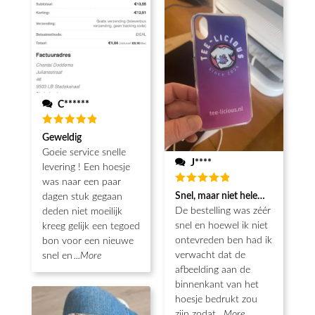
C******
Waardering
Geweldig
5
uit 5
Goeie service snelle
J****
levering ! Een hoesje
was naar een paar
Waardering
Snel, maar niet helemaal als ver
dagen stuk gegaan
5
uit 5
De bestelling was zéér
deden niet moeilijk
snel en hoewel ik niet
kreeg gelijk een tegoed
ontevreden ben had ik
bon voor een nieuwe
verwacht dat de
snel en
...More
afbeelding aan de
binnenkant van het
hoesje bedrukt zou
zijn zodat
...More