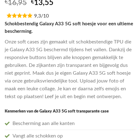
Waardering
1
Oorspronkelijke
Huidige
€
16,95
€
13,55
4.00
op
prijs
prijs
5
gebaseerd
9,3/10
was:
is:
op
€16,95.
€13,55.
Schokbestendig Galaxy A33 5G soft hoesje voor een ultieme
klantbeoordeling
bescherming.
Onze soft cases zijn gemaakt uit schokbestendige TPU die
je Galaxy A33 5G beschermd tijdens het vallen. Dankzij de
responsive buttons blijven alle knoppen gemakkelijk te
gebruiken. De zijkanten zijn transparant en bijgevolg dus
niet geprint. Maak dus je eigen Galaxy A33 5G soft hoesje
via onze gebruiksvriendelijke tool. Upload jouw foto of
maak een leuke collage. Je kan er daarna zelfs emojis en
tekst op plaatsen! Leef je uit en begin met ontwerpen.
Kenmerken van de Galaxy A33 5G soft transparante case
Bescherming aan alle kanten
Vangt alle schokken op