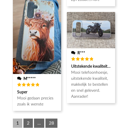
R***
Waardering
Uitstekende kwaliteit, snel gelev
5
uit 5
Mooi telefoonhoesje,
uitstekende kwaliteit,
M*****
makkelijk te bestellen
en snel geleverd.
Waardering
Super
5
uit 5
Aanrader!
Mooi gedaan precies
zoals ik wenste
1
2
...
28