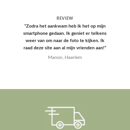
REVIEW
“Hoesje kwam snel aan en had een leuke
verpakking, hele goede kwaliteit en
mooie print.”
Yana, Den Haag