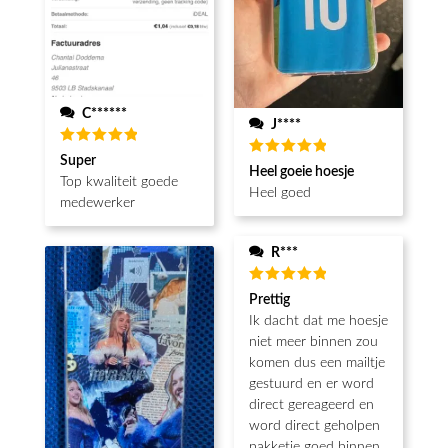
C******
J****
Waardering
Super
Waardering
5
uit 5
Heel goeie hoesje
5
uit 5
Top kwaliteit goede
Heel goed
medewerker
R***
Waardering
Prettig
5
uit 5
Ik dacht dat me hoesje
niet meer binnen zou
komen dus een mailtje
gestuurd en er word
direct gereageerd en
word direct geholpen
pakketje goed binnen