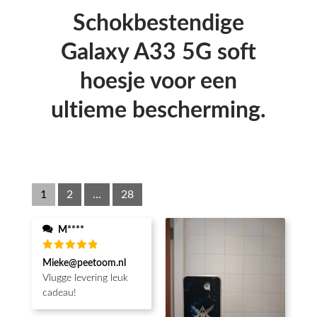
Schokbestendige
Galaxy A33 5G soft
hoesje voor een
ultieme bescherming.
1
2
...
28
M****
Waardering
Mieke@peetoom.nl
5
uit 5
Vlugge levering leuk
cadeau!