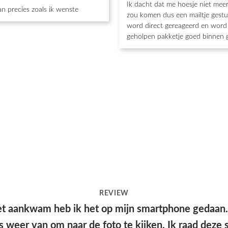
Ik dacht dat me hoesje niet mee
n precies zoals ik wenste
zou komen dus een mailtje gestu
word direct gereageerd en word 
geholpen pakketje goed binnen 
REVIEW
“Hoesje kwam snel aan en had een leuke verpakkin
kwaliteit en mooie print.”