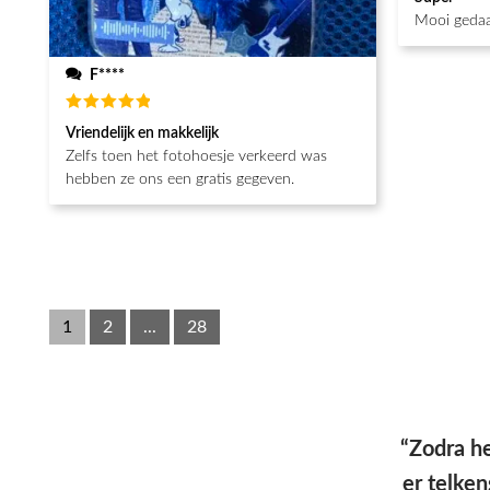
5
uit 5
Mooi gedaa
F****
Waardering
Vriendelijk en makkelijk
5
uit 5
Zelfs toen het fotohoesje verkeerd was
hebben ze ons een gratis gegeven.
1
2
...
28