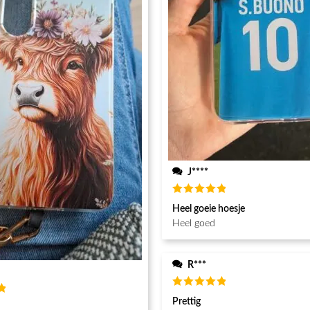
J****
Waardering
Heel goeie hoesje
5
uit 5
Heel goed
R***
Waardering
Prettig
g
5
uit 5