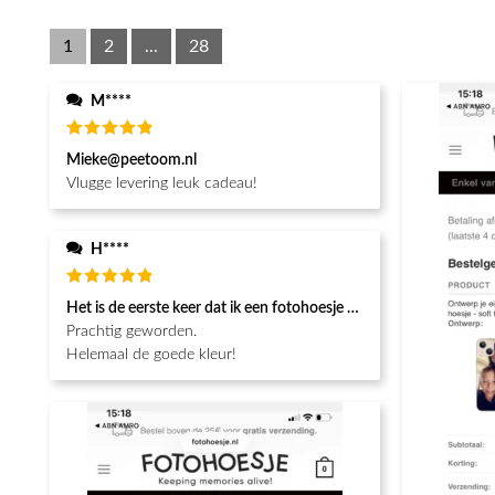
1
2
...
28
M****
Waardering
Mieke@peetoom.nl
5
uit 5
Vlugge levering leuk cadeau!
H****
Waardering
Het is de eerste keer dat ik een fotohoesje en het is prachtig!! be
5
uit 5
Prachtig geworden.
Helemaal de goede kleur!