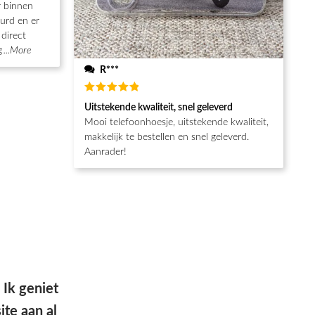
r binnen
urd en er
direct
g
...More
R***
Waardering
Uitstekende kwaliteit, snel geleverd
5
uit 5
Mooi telefoonhoesje, uitstekende kwaliteit,
makkelijk te bestellen en snel geleverd.
Aanrader!
g, hele goede