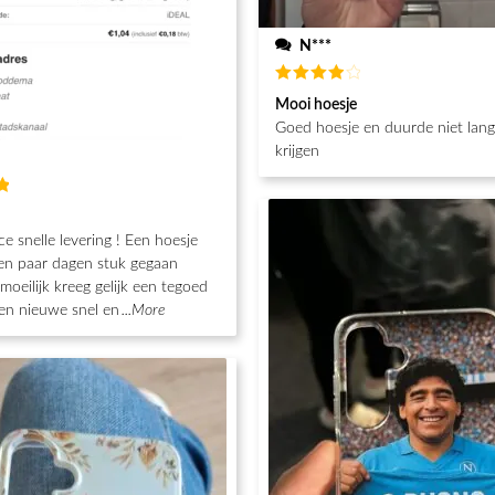
N***
Waardering
Mooi hoesje
4
uit 5
Goed hoesje en duurde niet lan
krijgen
g
ce snelle levering ! Een hoesje
en paar dagen stuk gegaan
moeilijk kreeg gelijk een tegoed
en nieuwe snel en
...More