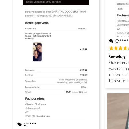
C******
Waarderin
Geweldig
5
uit 5
Goeie servi
was naar e
deden niet 
bon voor e
C******