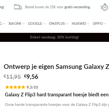
ing
!
Bestel boven de 25€ voor
gratis verzending.
G
XIAOMI
GOOGLE
ONEPLUS
HUAWEI
OPPO
Enkel vandaag: 20% korting!
Ontwerp je eigen Samsung Galaxy Z 
Oorspronkelijke
Huidige
€
11,95
€
9,56
prijs
prijs
9,3/10
was:
is:
€11,95.
€9,56.
Galaxy Z Flip3 hard transparant hoesje biedt een
Onze harde transparante hoesjes voor de Galaxy Z Flip3 zijn g