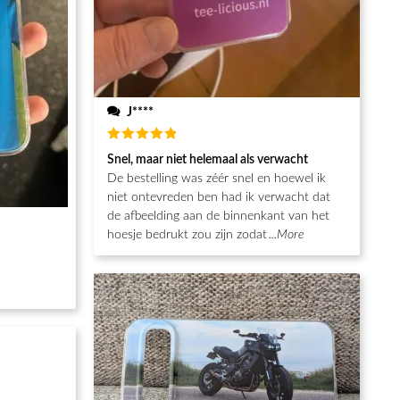
J****
Waardering
Snel, maar niet helemaal als verwacht
5
uit 5
De bestelling was zéér snel en hoewel ik
niet ontevreden ben had ik verwacht dat
de afbeelding aan de binnenkant van het
hoesje bedrukt zou zijn zodat
...More