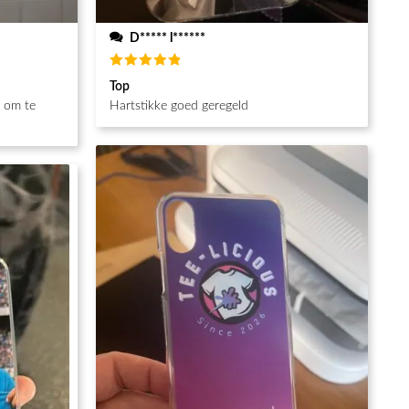
D***** l******
Waardering
Top
5
uit 5
g om te
Hartstikke goed geregeld