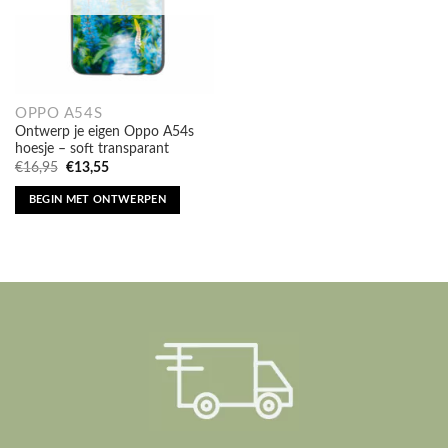
OPPO A54S
Ontwerp je eigen Oppo A54s
hoesje – soft transparant
Oorspronkelijke
Huidige
€
16,95
€
13,55
prijs
prijs
was:
is:
BEGIN MET ONTWERPEN
€16,95.
€13,55.