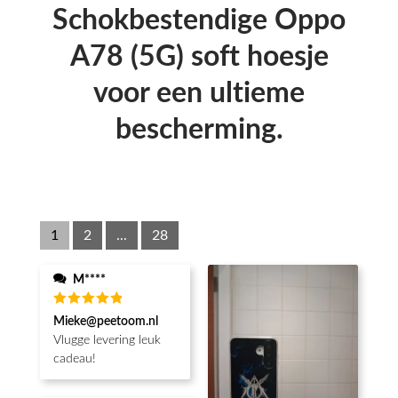
Schokbestendige Oppo
A78 (5G) soft hoesje
voor een ultieme
bescherming.
1
2
...
28
M****
Waardering
Mieke@peetoom.nl
5
uit 5
Vlugge levering leuk
cadeau!