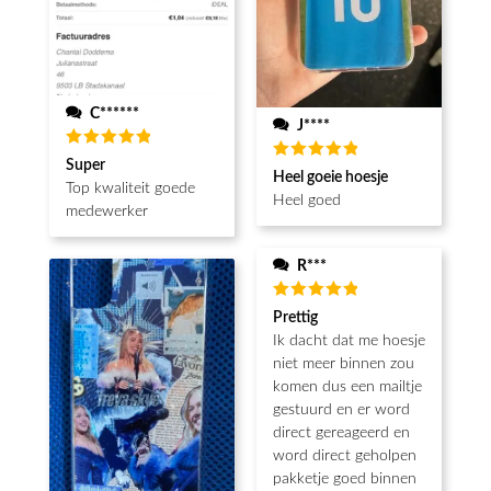
C******
J****
Waardering
Super
Waardering
5
uit 5
Heel goeie hoesje
5
uit 5
Top kwaliteit goede
Heel goed
medewerker
R***
Waardering
Prettig
5
uit 5
Ik dacht dat me hoesje
niet meer binnen zou
komen dus een mailtje
gestuurd en er word
direct gereageerd en
word direct geholpen
pakketje goed binnen