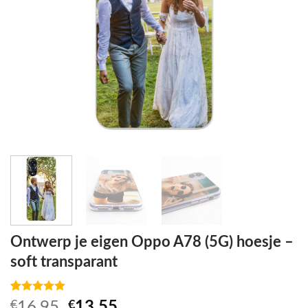
Ontwerp je eigen Oppo A78 (5G) hoesje –
soft transparant
Waardering
1
Oorspronkelijke
Huidige
€
16,95
€
13,55