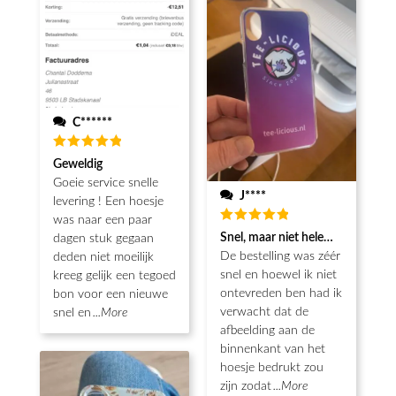
C******
Waardering
Geweldig
5
uit 5
Goeie service snelle
J****
levering ! Een hoesje
was naar een paar
Waardering
Snel, maar niet helemaal als ver
dagen stuk gegaan
5
uit 5
De bestelling was zéér
deden niet moeilijk
snel en hoewel ik niet
kreeg gelijk een tegoed
ontevreden ben had ik
bon voor een nieuwe
verwacht dat de
snel en
...More
afbeelding aan de
binnenkant van het
hoesje bedrukt zou
zijn zodat
...More