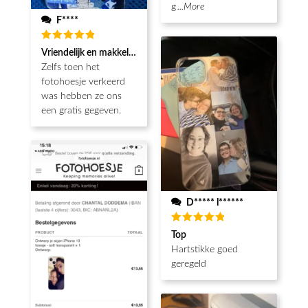
g
...More
F****
Waardering
Vriendelijk en makkelijk
5
uit 5
Zelfs toen het
fotohoesje verkeerd
was hebben ze ons
een gratis gegeven.
D***** l******
Waardering
Top
5
uit 5
Hartstikke goed
geregeld