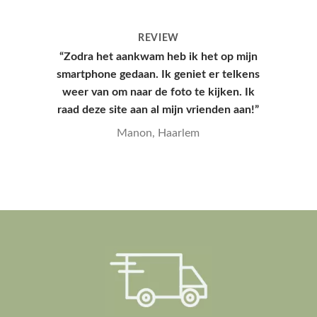
REVIEW
“Hoesje kwam snel aan en had een leuke
verpakking, hele goede kwaliteit en
mooie print.”
Yana, Den Haag