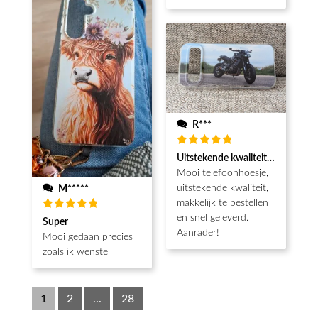
R***
Waardering
Uitstekende kwaliteit, snel gelev
5
uit 5
Mooi telefoonhoesje,
uitstekende kwaliteit,
M*****
makkelijk te bestellen
en snel geleverd.
Waardering
Super
5
uit 5
Aanrader!
Mooi gedaan precies
zoals ik wenste
1
2
...
28