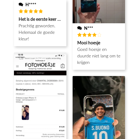
H****
Waardering
Het is de eerste keer dat ik een fotohoesje en het is prachtig!! be
5
uit 5
Prachtig geworden.
N***
Helemaal de goede
kleur!
Waardering
Mooi hoesje
4
uit 5
Goed hoesje en
duurde niet lang om te
krijgen