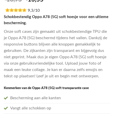
5.00
op 5
prijs
prijs
gebaseerd
op
9,3/10
was:
is:
klantbeoordeling
€16,95.
€13,55.
Schokbestendig Oppo A78 (5G) soft hoesje voor een ultieme
bescherming.
Onze soft cases zijn gemaakt uit schokbestendige TPU die
je Oppo A78 (5G) beschermd tijdens het vallen. Dankzij de
responsive buttons blijven alle knoppen gemakkelijk te
gebruiken. De zijkanten zijn transparant en bijgevolg dus
niet geprint. Maak dus je eigen Oppo A78 (5G) soft hoesje
via onze gebruiksvriendelijke tool. Upload jouw foto of
maak een leuke collage. Je kan er daarna zelfs emojis en
tekst op plaatsen! Leef je uit en begin met ontwerpen.
Kenmerken van de Oppo A78 (5G) soft transparante case
Bescherming aan alle kanten
Vangt alle schokken op