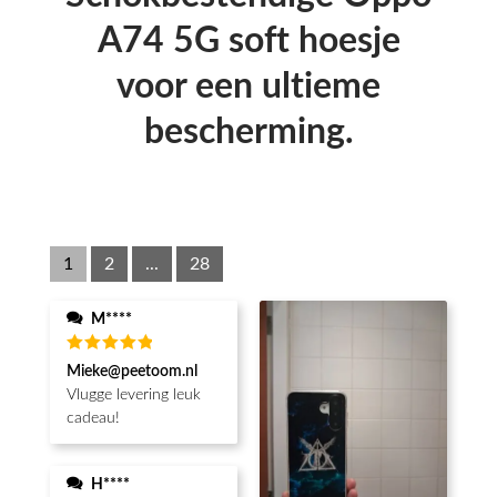
A74 5G soft hoesje
voor een ultieme
bescherming.
1
2
...
28
M****
Waardering
Mieke@peetoom.nl
5
uit 5
Vlugge levering leuk
cadeau!
H****