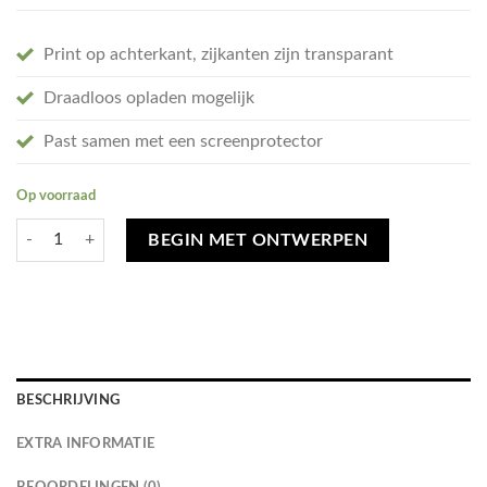
Print op achterkant, zijkanten zijn transparant
Draadloos opladen mogelijk
Past samen met een screenprotector
Op voorraad
Ontwerp je eigen Oppo A74 5G hoesje - soft transparant aantal
BEGIN MET ONTWERPEN
BESCHRIJVING
EXTRA INFORMATIE
BEOORDELINGEN (0)