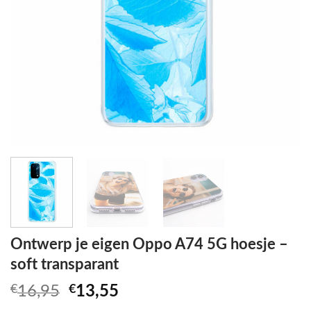
Ontwerp je eigen Oppo A74 5G hoesje –
soft transparant
Oorspronkelijke
Huidige
€
16,95
€
13,55
prijs
prijs