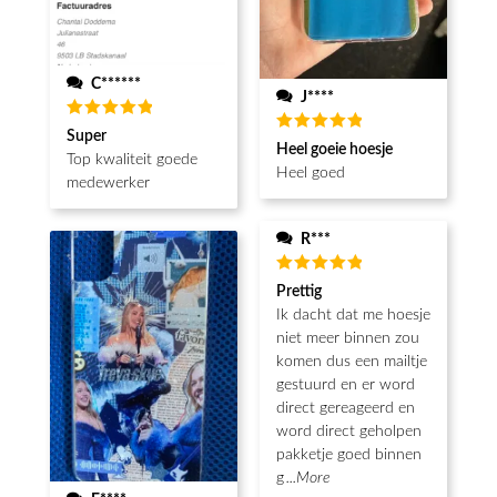
C******
J****
Waardering
Super
Waardering
5
uit 5
Heel goeie hoesje
5
uit 5
Top kwaliteit goede
Heel goed
medewerker
R***
Waardering
Prettig
5
uit 5
Ik dacht dat me hoesje
niet meer binnen zou
komen dus een mailtje
gestuurd en er word
direct gereageerd en
word direct geholpen
pakketje goed binnen
g
...More