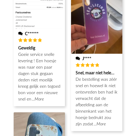
C******
Waardering
Geweldig
5
uit 5
Goeie service snelle
J****
levering ! Een hoesje
was naar een paar
Waardering
Snel, maar niet helemaal als ver
dagen stuk gegaan
5
uit 5
De bestelling was zéér
deden niet moeilijk
snel en hoewel ik niet
kreeg gelijk een tegoed
ontevreden ben had ik
bon voor een nieuwe
verwacht dat de
snel en
...More
afbeelding aan de
binnenkant van het
hoesje bedrukt zou
zijn zodat
...More