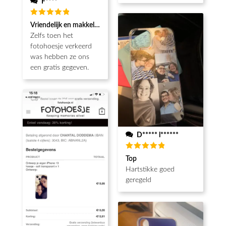
F****
Waardering
Vriendelijk en makkelijk
5
uit 5
Zelfs toen het
fotohoesje verkeerd
was hebben ze ons
een gratis gegeven.
D***** l******
Waardering
Top
5
uit 5
Hartstikke goed
geregeld