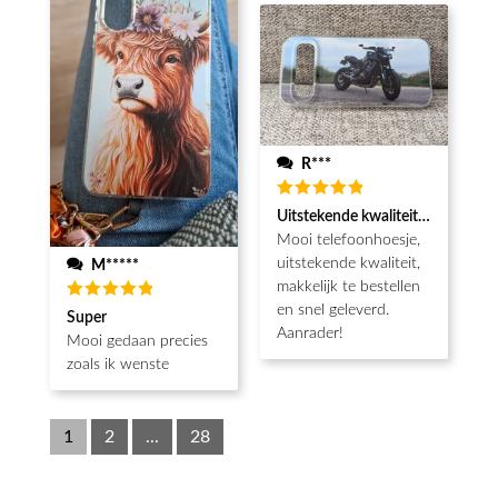
R***
Waardering
Uitstekende kwaliteit, snel gelev
5
uit 5
Mooi telefoonhoesje,
uitstekende kwaliteit,
M*****
makkelijk te bestellen
en snel geleverd.
Waardering
Super
5
uit 5
Aanrader!
Mooi gedaan precies
zoals ik wenste
1
2
...
28