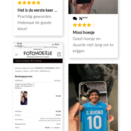
Waardering
Het is de eerste keer dat ik een fotohoesje en het is prachtig!! be
5
uit 5
Prachtig geworden.
N***
Helemaal de goede
kleur!
Waardering
Mooi hoesje
4
uit 5
Goed hoesje en
duurde niet lang om te
krijgen