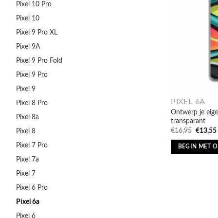
Pixel 10 Pro
Pixel 10
Pixel 9 Pro XL
Pixel 9A
Pixel 9 Pro Fold
Pixel 9 Pro
Pixel 9
PIXEL 6A
Pixel 8 Pro
Ontwerp je eige
Pixel 8a
transparant
Oorspro
€
16,95
€
13,55
Pixel 8
prijs
was:
Pixel 7 Pro
BEGIN MET 
€16,95.
Pixel 7a
Pixel 7
Pixel 6 Pro
Pixel 6a
Pixel 6