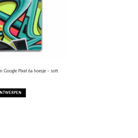
n Google Pixel 6a hoesje – soft
nkelijke
Huidige
prijs
is:
ONTWERPEN
€13,55.