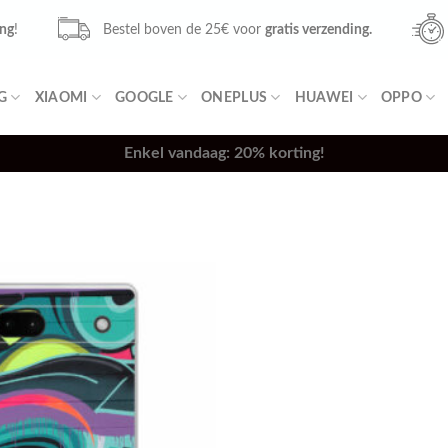
ing
!
Bestel boven de 25€ voor
gratis verzending.
G
XIAOMI
GOOGLE
ONEPLUS
HUAWEI
OPPO
Enkel vandaag: 20% korting!