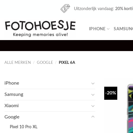
Skip
Uitzonderlijk vandaag:
20% kort
to
content
IPHONE
SAMSUN
ALLE MERKEN
/
GOOGLE
/
PIXEL 6A
iPhone
-20%
Samsung
Xiaomi
Google
Pixel 10 Pro XL