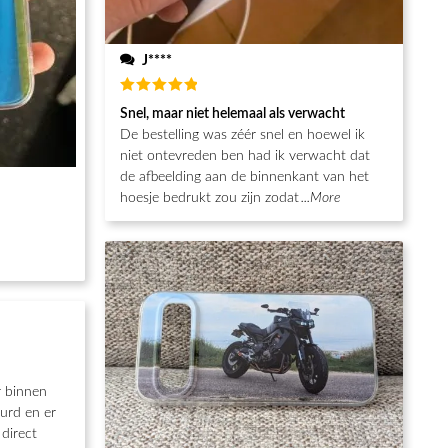
J****
Waardering
Snel, maar niet helemaal als verwacht
5
uit 5
De bestelling was zéér snel en hoewel ik
niet ontevreden ben had ik verwacht dat
de afbeelding aan de binnenkant van het
hoesje bedrukt zou zijn zodat
...More
r binnen
urd en er
direct