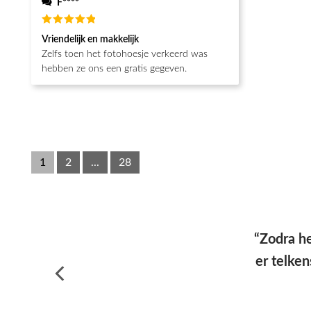
F****
Waardering
Vriendelijk en makkelijk
5
uit 5
Zelfs toen het fotohoesje verkeerd was
hebben ze ons een gratis gegeven.
1
2
...
28
“Hoesj