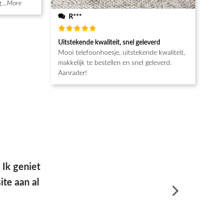
g
...More
R***
Waardering
Uitstekende kwaliteit, snel geleverd
5
uit 5
Mooi telefoonhoesje, uitstekende kwaliteit,
makkelijk te bestellen en snel geleverd.
Aanrader!
e goede