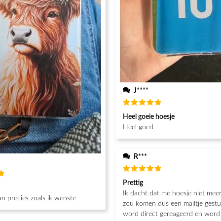
J****
Waardering
Heel goeie hoesje
5
uit 5
Heel goed
R***
Waardering
Prettig
g
5
uit 5
Ik dacht dat me hoesje niet mee
n precies zoals ik wenste
zou komen dus een mailtje gestu
word direct gereageerd en word 