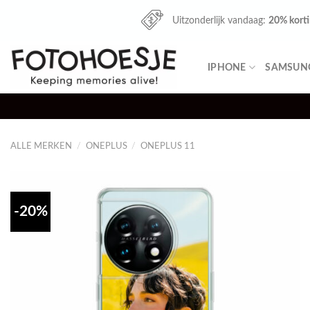
Skip
Uitzonderlijk vandaag:
20% kort
to
content
IPHONE
SAMSUN
ALLE MERKEN
/
ONEPLUS
/
ONEPLUS 11
-20%