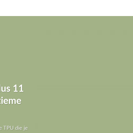
lus 11
ltieme
e TPU die je