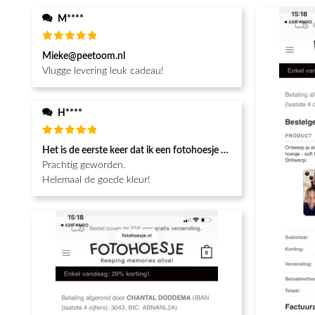
M****
Waardering
Mieke@peetoom.nl
5
uit 5
Vlugge levering leuk cadeau!
H****
Waardering
Het is de eerste keer dat ik een fotohoesje en het is prachtig!! be
5
uit 5
Prachtig geworden.
Helemaal de goede kleur!