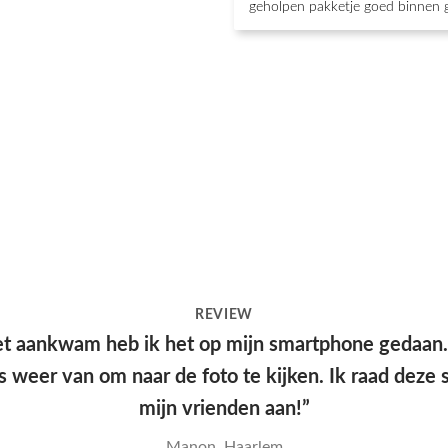
geholpen pakketje goed binnen 
REVIEW
e kwam snel aan en had een leuke verpakking, hel
kwaliteit en mooie print.”
Yana, Den Haag