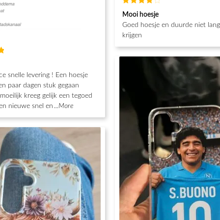
Waardering
Mooi hoesje
4
uit 5
Goed hoesje en duurde niet lan
krijgen
g
ce snelle levering ! Een hoesje
en paar dagen stuk gegaan
moeilijk kreeg gelijk een tegoed
en nieuwe snel en
...More