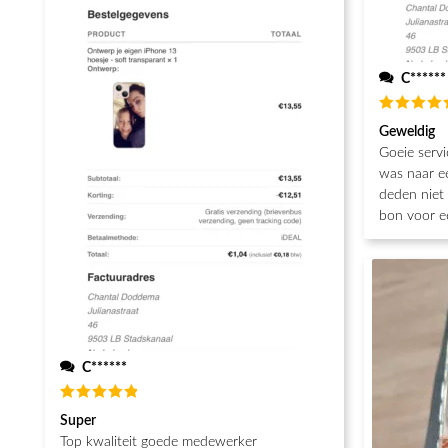
C******
Waarderin
Geweldig
5
uit 5
Goeie servi
was naar e
deden niet 
bon voor e
C******
Waardering
Super
5
uit 5
Top kwaliteit goede medewerker