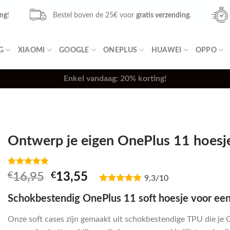
ing
!
Bestel boven de 25€ voor
gratis verzending.
G
XIAOMI
GOOGLE
ONEPLUS
HUAWEI
OPPO
Enkel vandaag: 20% korting!
Ontwerp je eigen OnePlus 11 hoesje
Waardering
1
Oorspronkelijke
Huidige
€
16,95
€
13,55
9,3/10
5.00
op 5
prijs
prijs
gebaseerd
op
Schokbestendig OnePlus 11 soft hoesje voor ee
was:
is:
klantbeoordeling
€16,95.
€13,55.
Onze soft cases zijn gemaakt uit schokbestendige TPU die je 