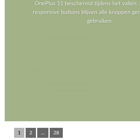
OnePlus 11 beschermd tijdens het vallen. 
responsive buttons blijven alle knoppen gem
gebruiken.
1
2
...
28