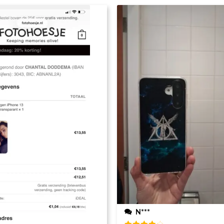
steld heb
N***