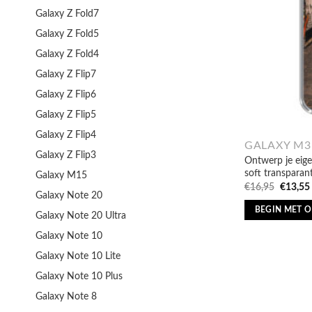
Galaxy Z Fold7
Galaxy Z Fold5
Galaxy Z Fold4
Galaxy Z Flip7
Galaxy Z Flip6
Galaxy Z Flip5
Galaxy Z Flip4
GALAXY M3
Galaxy Z Flip3
Ontwerp je eig
soft transparan
Galaxy M15
Oorspro
€
16,95
€
13,55
Galaxy Note 20
prijs
was:
BEGIN MET 
Galaxy Note 20 Ultra
€16,95.
Galaxy Note 10
Galaxy Note 10 Lite
Galaxy Note 10 Plus
Galaxy Note 8