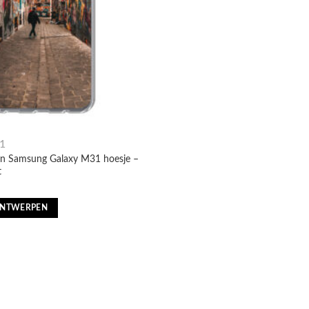
1
en Samsung Galaxy M31 hoesje –
t
nkelijke
Huidige
prijs
is:
ONTWERPEN
€13,55.