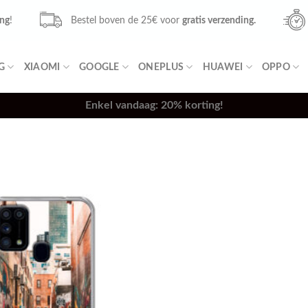
ing
!
Bestel boven de 25€ voor
gratis verzending.
G
XIAOMI
GOOGLE
ONEPLUS
HUAWEI
OPPO
Enkel vandaag: 20% korting!