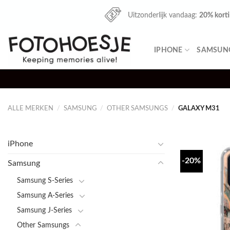
Skip
Uitzonderlijk vandaag:
20% kort
to
content
IPHONE
SAMSUN
ALLE MERKEN
/
SAMSUNG
/
OTHER SAMSUNGS
/
GALAXY M31
iPhone
-20%
Samsung
Samsung S-Series
Samsung A-Series
Samsung J-Series
Other Samsungs