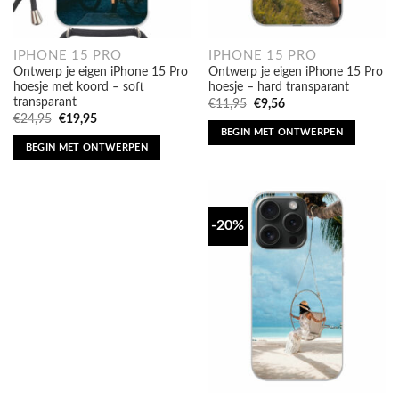
IPHONE 15 PRO
IPHONE 15 PRO
Ontwerp je eigen iPhone 15 Pro
Ontwerp je eigen iPhone 15 Pro
hoesje met koord – soft
hoesje – hard transparant
transparant
Oorspronkelijke
Huidige
€
11,95
€
9,56
prijs
prijs
Oorspronkelijke
Huidige
€
24,95
€
19,95
was:
is:
prijs
prijs
BEGIN MET ONTWERPEN
€11,95.
€9,56.
was:
is:
BEGIN MET ONTWERPEN
€24,95.
€19,95.
-20%