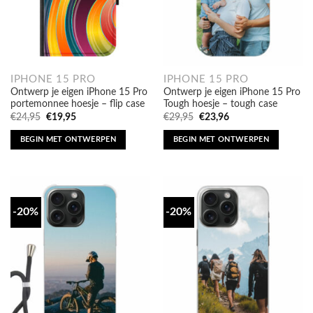
IPHONE 15 PRO
IPHONE 15 PRO
Ontwerp je eigen iPhone 15 Pro
Ontwerp je eigen iPhone 15 Pro
portemonnee hoesje – flip case
Tough hoesje – tough case
Oorspronkelijke
Huidige
Oorspronkelijke
Huidige
€
24,95
€
19,95
€
29,95
€
23,96
prijs
prijs
prijs
prijs
was:
is:
was:
is:
BEGIN MET ONTWERPEN
BEGIN MET ONTWERPEN
€24,95.
€19,95.
€29,95.
€23,96.
-20%
-20%