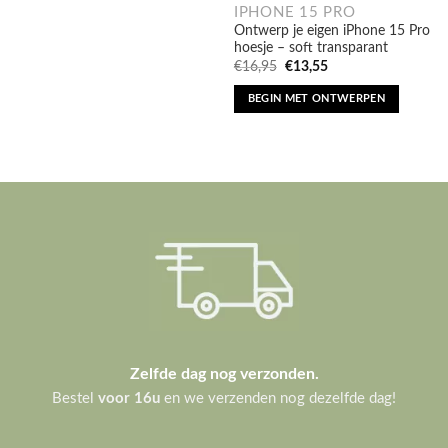
IPHONE 15 PRO
Ontwerp je eigen iPhone 15 Pro
hoesje – soft transparant
Oorspronkelijke
Huidige
€
16,95
€
13,55
prijs
prijs
was:
is:
BEGIN MET ONTWERPEN
€16,95.
€13,55.
Zelfde dag nog verzonden.
Bestel
voor 16u
en we verzenden nog dezelfde dag!