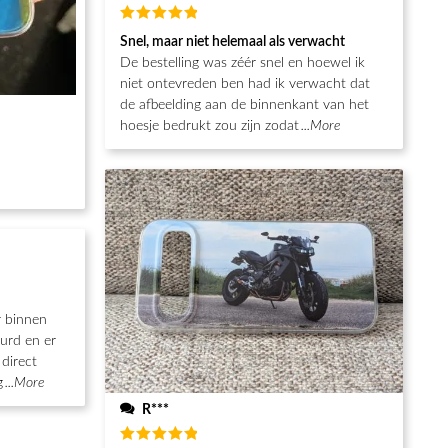
Waardering
Snel, maar niet helemaal als verwacht
5
uit 5
De bestelling was zéér snel en hoewel ik
niet ontevreden ben had ik verwacht dat
de afbeelding aan de binnenkant van het
hoesje bedrukt zou zijn zodat
...More
r binnen
urd en er
direct
g
...More
R***