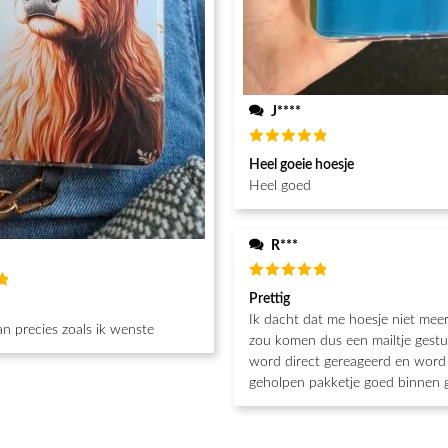
J****
Waardering
Heel goeie hoesje
5
uit 5
Heel goed
R***
Waardering
Prettig
g
5
uit 5
Ik dacht dat me hoesje niet mee
n precies zoals ik wenste
zou komen dus een mailtje gestu
word direct gereageerd en word 
geholpen pakketje goed binnen 