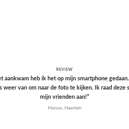
REVIEW
e kwam snel aan en had een leuke verpakking, hel
kwaliteit en mooie print.”
Yana, Den Haag