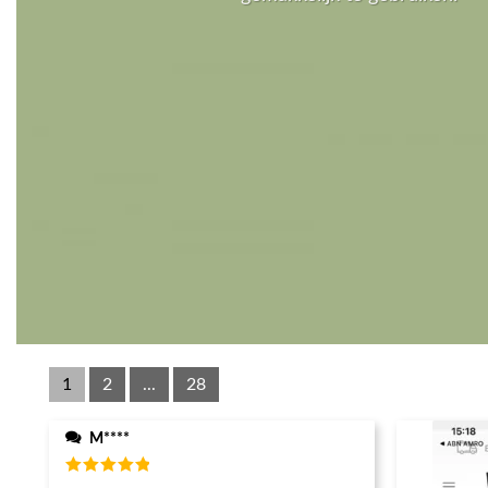
1
2
...
28
M****
Waardering