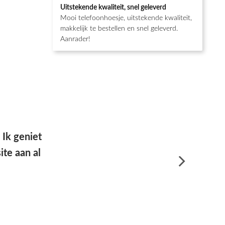
Waardering
Uitstekende kwaliteit, snel geleverd
5
uit 5
Mooi telefoonhoesje, uitstekende kwaliteit,
makkelijk te bestellen en snel geleverd.
Aanrader!
e goede