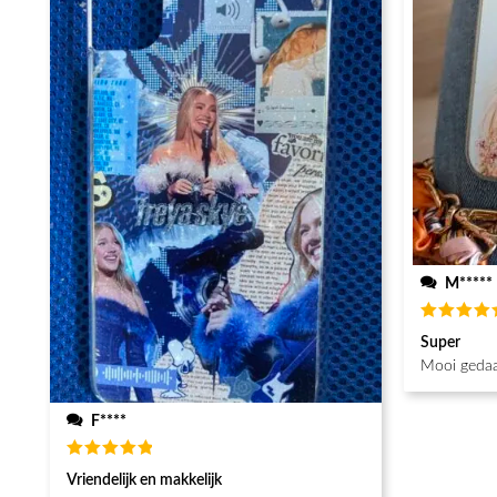
M*****
Waarderin
Super
5
uit 5
Mooi gedaa
F****
Waardering
Vriendelijk en makkelijk
5
uit 5