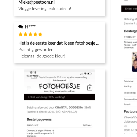
Mieke@peetoom.nl
5
uit 5
Vlugge levering leuk cadeau!
H****
Waardering
Het is de eerste keer dat ik een fotohoesje en het is prachtig!! be
5
uit 5
Prachtig geworden.
Helemaal de goede kleur!