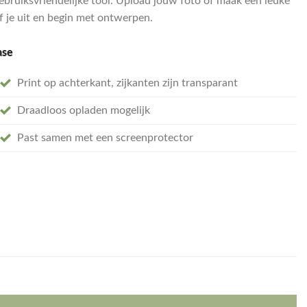
bruiksvriendelijke tool. Upload jouw foto of maak een leuke
ef je uit en begin met ontwerpen.
ase
Print op achterkant, zijkanten zijn transparant
Draadloos opladen mogelijk
Past samen met een screenprotector