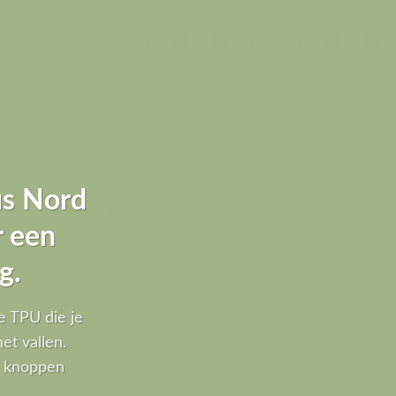
us Nord
r een
g.
e TPU die je
t vallen.
le knoppen