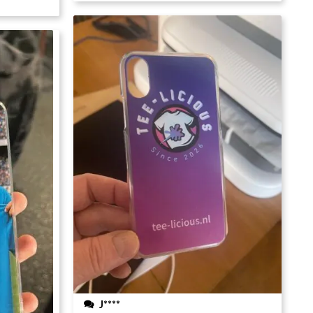
J****