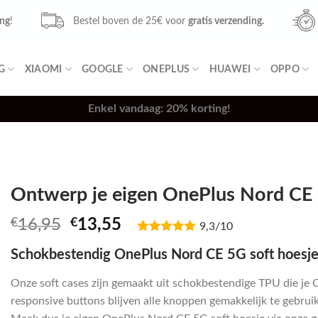
ing
!
Bestel boven de 25€ voor
gratis verzending.
G
XIAOMI
GOOGLE
ONEPLUS
HUAWEI
OPPO
Enkel vandaag: 20% korting!
Ontwerp je eigen OnePlus Nord CE 
Oorspronkelijke
Huidige
€
16,95
€
13,55
9,3/10
prijs
prijs
Schokbestendig OnePlus Nord CE 5G soft hoesje
was:
is:
€16,95.
€13,55.
Onze soft cases zijn gemaakt uit schokbestendige TPU die je
responsive buttons blijven alle knoppen gemakkelijk te gebruike