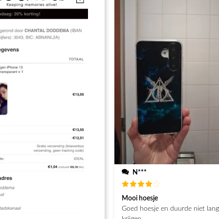
steld heb
N***
Waardering
Mooi hoesje
4
uit 5
Goed hoesje en duurde niet lan
krijgen