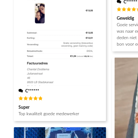
C******
Waarderin
Geweldig
5
uit 5
Goeie servi
was naar e
deden niet 
bon voor e
C******
Waardering
Super
5
uit 5
Top kwaliteit goede medewerker