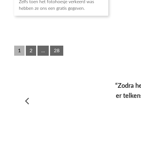
Zelfs toen het fotohoesje verkeerd was
hebben ze ons een gratis gegeven.
1
2
...
28
“Hoesj