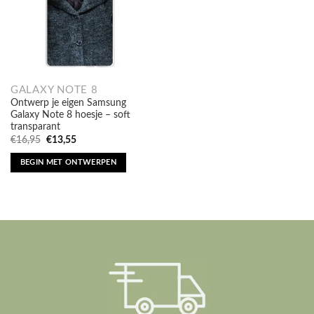
GALAXY NOTE 8
Ontwerp je eigen Samsung
Galaxy Note 8 hoesje – soft
transparant
Oorspronkelijke
Huidige
€
16,95
€
13,55
prijs
prijs
was:
is:
BEGIN MET ONTWERPEN
€16,95.
€13,55.