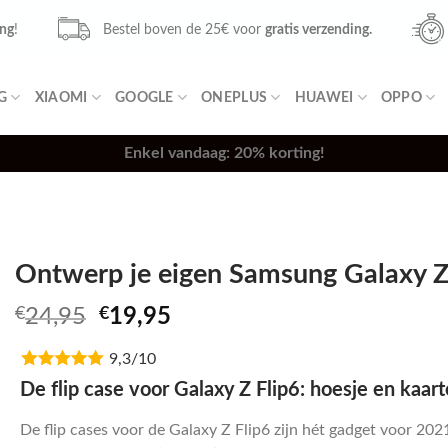
ing
!
Bestel boven de 25€ voor
gratis verzending.
G
XIAOMI
GOOGLE
ONEPLUS
HUAWEI
OPPO
Enkel vandaag: 20% korting!
Ontwerp je eigen Samsung Galaxy Z 
Oorspronkelijke
Huidige
€
24,95
€
19,95
prijs
prijs
9,3/10
was:
is:
€24,95.
€19,95.
De flip case voor Galaxy Z Flip6: hoesje en kaar
De flip cases voor de Galaxy Z Flip6 zijn hét gadget voor 2021