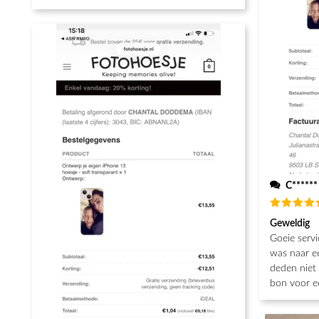
C******
Waarderin
Geweldig
5
uit 5
Goeie servi
was naar e
deden niet 
bon voor e