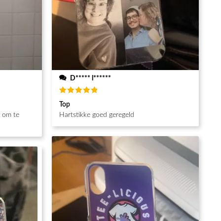
D***** l******
Waardering
Top
5
uit 5
g om te
Hartstikke goed geregeld