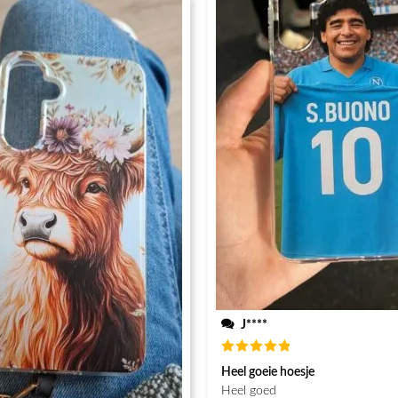
J****
Waardering
Heel goeie hoesje
5
uit 5
Heel goed