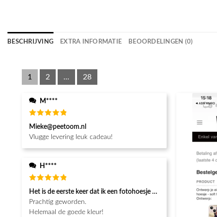
BESCHRIJVING
EXTRA INFORMATIE
BEOORDELINGEN (0)
1
2
...
28
M****
Waardering
Mieke@peetoom.nl
5
uit 5
Vlugge levering leuk cadeau!
H****
Waardering
Het is de eerste keer dat ik een fotohoesje en het is prachtig!! be
5
uit 5
Prachtig geworden.
Helemaal de goede kleur!