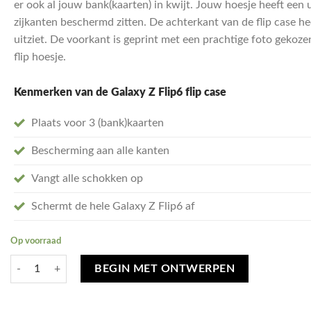
er ook al jouw bank(kaarten) in kwijt. Jouw hoesje heeft een
zijkanten beschermd zitten. De achterkant van de flip case hee
uitziet. De voorkant is geprint met een prachtige foto gekoz
flip hoesje.
Kenmerken van de Galaxy Z Flip6 flip case
Plaats voor 3 (bank)kaarten
Bescherming aan alle kanten
Vangt alle schokken op
Schermt de hele Galaxy Z Flip6 af
Op voorraad
Ontwerp je eigen Samsung Galaxy Z Flip6 hoesje - hard transparant aan
BEGIN MET ONTWERPEN