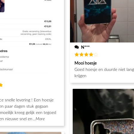
N***
Waardering
Mooi hoesje
4
uit 5
Goed hoesje en duurde niet lan
krijgen
g
ce snelle levering ! Een hoesje
en paar dagen stuk gegaan
moeilijk kreeg gelijk een tegoed
en nieuwe snel en
...More