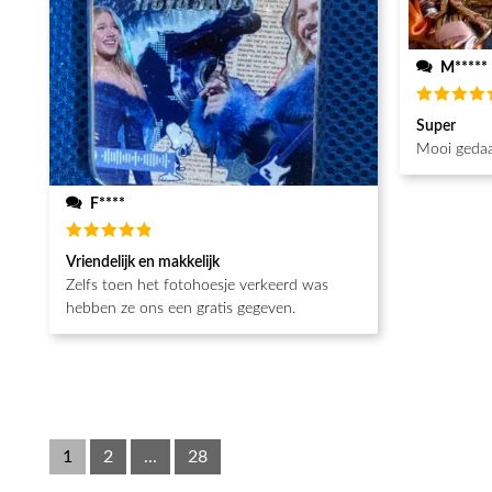
M*****
Waarderin
Super
5
uit 5
Mooi gedaa
F****
Waardering
Vriendelijk en makkelijk
5
uit 5
Zelfs toen het fotohoesje verkeerd was
hebben ze ons een gratis gegeven.
1
2
...
28