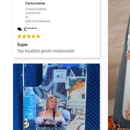
C******
Waardering
Super
5
uit 5
Top kwaliteit goede medewerker