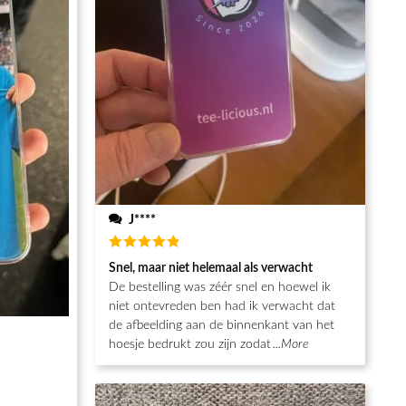
J****
Waardering
Snel, maar niet helemaal als verwacht
5
uit 5
De bestelling was zéér snel en hoewel ik
niet ontevreden ben had ik verwacht dat
de afbeelding aan de binnenkant van het
hoesje bedrukt zou zijn zodat
...More