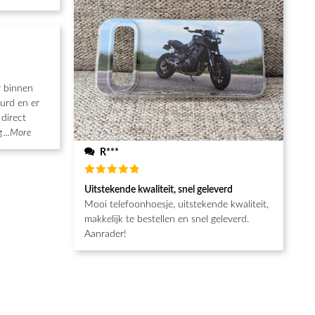
r binnen
urd en er
direct
g
...More
R***
Waardering
Uitstekende kwaliteit, snel geleverd
5
uit 5
Mooi telefoonhoesje, uitstekende kwaliteit,
makkelijk te bestellen en snel geleverd.
Aanrader!