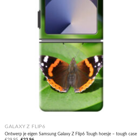
GALAXY Z FLIP6
Ontwerp je eigen Samsung Galaxy Z Flip6 Tough hoesje – tough case
Oorspronkelijke
Huidige
€
29,95
€
23,96