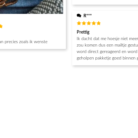
R***
Waardering
Prettig
g
5
uit 5
Ik dacht dat me hoesje niet mee
n precies zoals ik wenste
zou komen dus een mailtje gestu
word direct gereageerd en word 
geholpen pakketje goed binnen 