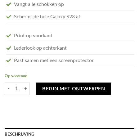
Vangt alle schokken op
Schermt de hele Galaxy S23 af
Print op voorkant
Lederlook op achterkant
Past samen met een screenprotector
Op voorraad
Ontwerp je eigen Samsung Galaxy S23 portemonnee hoesje - flip case 
BEGIN MET ONTWERPEN
BESCHRIJVING