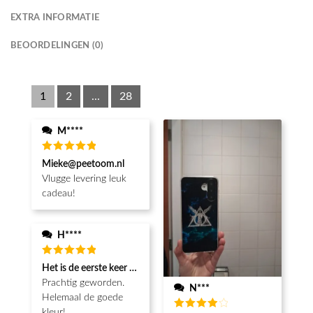
EXTRA INFORMATIE
BEOORDELINGEN (0)
1
2
...
28
M****
Waardering
Mieke@peetoom.nl
5
uit 5
Vlugge levering leuk
cadeau!
H****
Waardering
Het is de eerste keer dat ik een fotohoesje en het is prachtig!! be
5
uit 5
Prachtig geworden.
N***
Helemaal de goede
kleur!