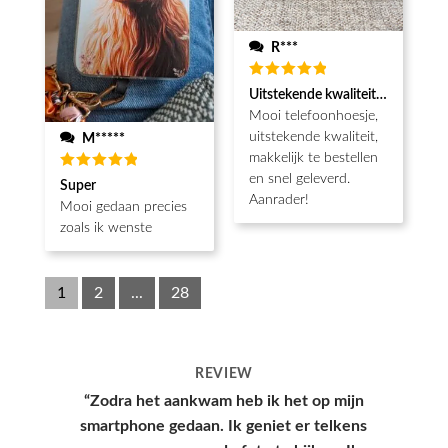
R***
Waardering
Uitstekende kwaliteit, snel gelev
5
uit 5
Mooi telefoonhoesje,
uitstekende kwaliteit,
M*****
makkelijk te bestellen
en snel geleverd.
Waardering
Super
5
uit 5
Aanrader!
Mooi gedaan precies
zoals ik wenste
1
2
...
28
REVIEW
“Hoesje kwam snel aan en had een leuke
verpakking, hele goede kwaliteit en