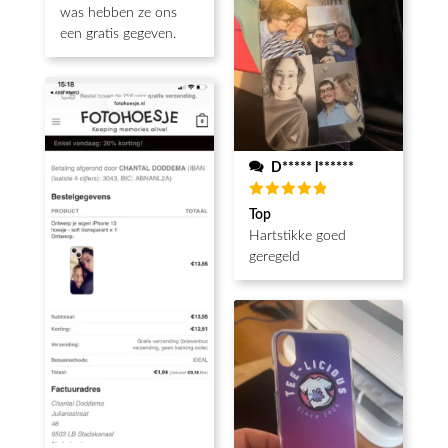
was hebben ze ons
een gratis gegeven.
D***** l******
Waardering
Top
5
uit 5
Hartstikke goed
geregeld