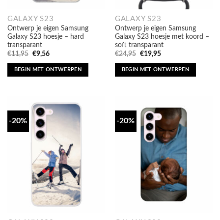
GALAXY S23
GALAXY S23
Ontwerp je eigen Samsung
Ontwerp je eigen Samsung
Galaxy S23 hoesje – hard
Galaxy S23 hoesje met koord –
transparant
soft transparant
Oorspronkelijke
Huidige
Oorspronkelijke
Huidige
€
11,95
€
9,56
€
24,95
€
19,95
prijs
prijs
prijs
prijs
was:
is:
was:
is:
BEGIN MET ONTWERPEN
BEGIN MET ONTWERPEN
€11,95.
€9,56.
€24,95.
€19,95.
-20%
-20%
GALAXY S23
GALAXY S23
Ontwerp je eigen Samsung
Ontwerp je eigen Samsung