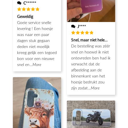
C******
Waardering
Geweldig
5
uit 5
Goeie service snelle
J****
levering ! Een hoesje
was naar een paar
Waardering
Snel, maar niet helemaal als ver
dagen stuk gegaan
5
uit 5
De bestelling was zéér
deden niet moeilijk
snel en hoewel ik niet
kreeg gelijk een tegoed
ontevreden ben had ik
bon voor een nieuwe
verwacht dat de
snel en
...More
afbeelding aan de
binnenkant van het
hoesje bedrukt zou
zijn zodat
...More