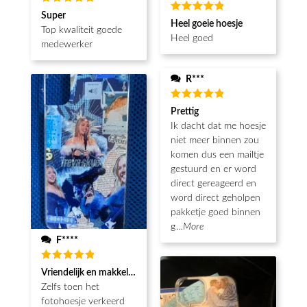
Waardering
Super
Waardering
5
uit 5
Heel goeie hoesje
5
uit 5
Top kwaliteit goede
Heel goed
medewerker
R***
Waardering
Prettig
5
uit 5
Ik dacht dat me hoesje
niet meer binnen zou
komen dus een mailtje
gestuurd en er word
direct gereageerd en
word direct geholpen
pakketje goed binnen
g
...More
F****
Waardering
Vriendelijk en makkelijk
5
uit 5
Zelfs toen het
fotohoesje verkeerd