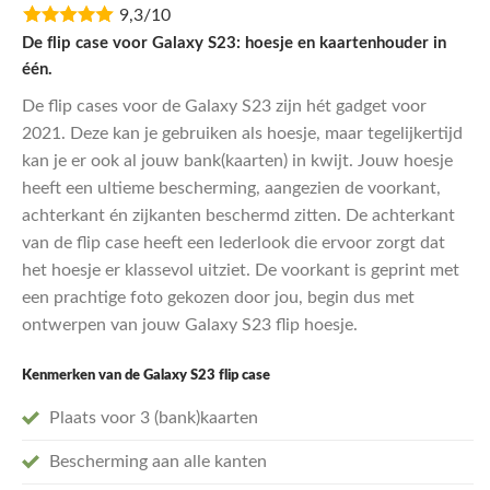
9,3/10
was:
is:
€24,95.
€19,95.
De flip case voor Galaxy S23: hoesje en kaartenhouder in
één.
De flip cases voor de Galaxy S23 zijn hét gadget voor
2021. Deze kan je gebruiken als hoesje, maar tegelijkertijd
kan je er ook al jouw bank(kaarten) in kwijt. Jouw hoesje
heeft een ultieme bescherming, aangezien de voorkant,
achterkant én zijkanten beschermd zitten. De achterkant
van de flip case heeft een lederlook die ervoor zorgt dat
het hoesje er klassevol uitziet. De voorkant is geprint met
een prachtige foto gekozen door jou, begin dus met
ontwerpen van jouw Galaxy S23 flip hoesje.
Kenmerken van de Galaxy S23 flip case
Plaats voor 3 (bank)kaarten
Bescherming aan alle kanten