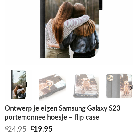
Ontwerp je eigen Samsung Galaxy S23
portemonnee hoesje – flip case
Oorspronkelijke
Huidige
€
24,95
€
19,95
prijs
prijs