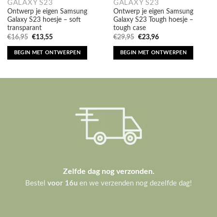
Galaxy S23 hoesje – soft
Galaxy S23 Tough hoesje –
transparant
tough case
Oorspronkelijke
Huidige
Oorspronkelijke
Huidige
€
16,95
€
13,55
€
29,95
€
23,96
prijs
prijs
prijs
prijs
was:
is:
was:
is:
BEGIN MET ONTWERPEN
BEGIN MET ONTWERPEN
€16,95.
€13,55.
€29,95.
€23,96.
Zelfde dag nog verzonden.
Bestel
voor 16u
en we verzenden nog dezelfde dag!