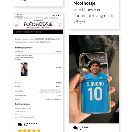
Waardering
Mooi hoesje
4
uit 5
Goed hoesje en
duurde niet lang om te
krijgen
C******
J****