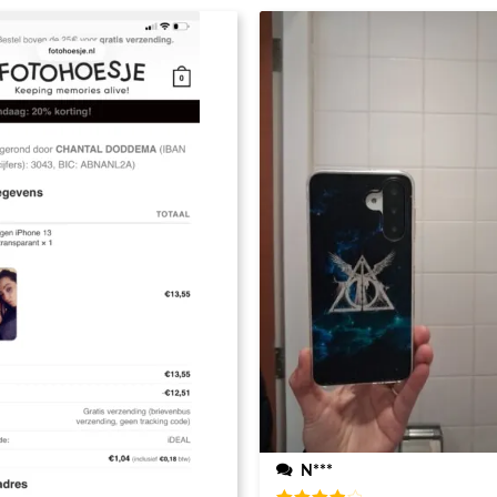
steld heb
N***