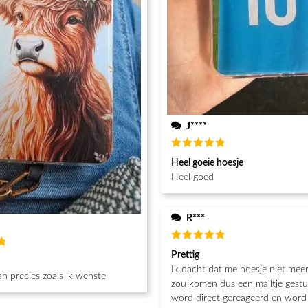
J****
Waardering
Heel goeie hoesje
5
uit 5
Heel goed
R***
Waardering
Prettig
g
5
uit 5
Ik dacht dat me hoesje niet mee
n precies zoals ik wenste
zou komen dus een mailtje gestu
word direct gereageerd en word 