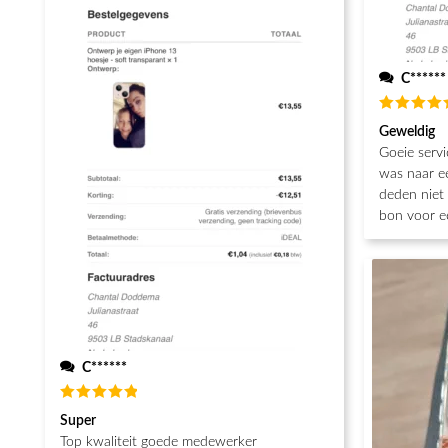
C******
Waarderin
Geweldig
5
uit 5
Goeie servi
was naar e
deden niet 
bon voor e
C******
Waardering
Super
5
uit 5
Top kwaliteit goede medewerker