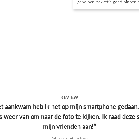
geholpen pakketje goed binnen 
REVIEW
e kwam snel aan en had een leuke verpakking, hel
kwaliteit en mooie print.”
Yana, Den Haag