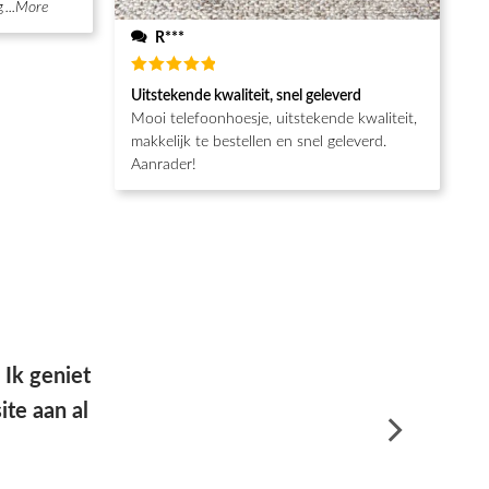
g
...More
R***
Waardering
Uitstekende kwaliteit, snel geleverd
5
uit 5
Mooi telefoonhoesje, uitstekende kwaliteit,
makkelijk te bestellen en snel geleverd.
Aanrader!
e goede