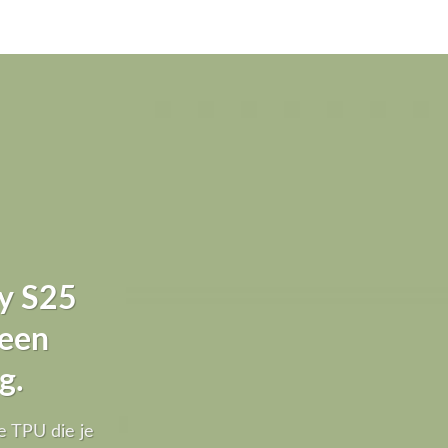
y S25
 een
g.
e TPU die je