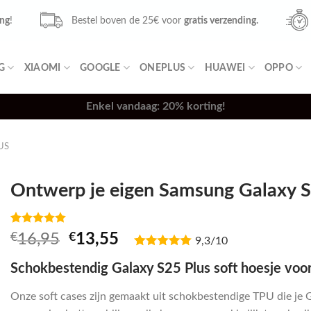
ing
!
Bestel boven de 25€ voor
gratis verzending.
G
XIAOMI
GOOGLE
ONEPLUS
HUAWEI
OPPO
Enkel vandaag: 20% korting!
US
Ontwerp je eigen Samsung Galaxy S2
Waardering
2
Oorspronkelijke
Huidige
€
16,95
€
13,55
9,3/10
5.00
op 5
prijs
prijs
gebaseerd
op
Schokbestendig Galaxy S25 Plus soft hoesje voo
was:
is:
klantbeoordelingen
€16,95.
€13,55.
Onze soft cases zijn gemaakt uit schokbestendige TPU die je G