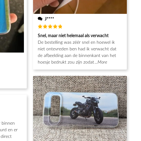
J****
Waardering
Snel, maar niet helemaal als verwacht
5
uit 5
De bestelling was zéér snel en hoewel ik
niet ontevreden ben had ik verwacht dat
de afbeelding aan de binnenkant van het
hoesje bedrukt zou zijn zodat
...More
r binnen
urd en er
direct