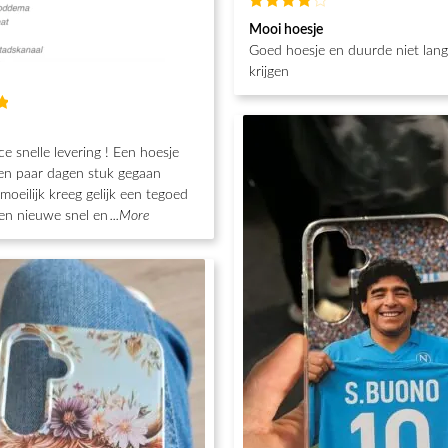
Waardering
Mooi hoesje
4
uit 5
Goed hoesje en duurde niet lan
krijgen
g
ce snelle levering ! Een hoesje
en paar dagen stuk gegaan
moeilijk kreeg gelijk een tegoed
en nieuwe snel en
...More