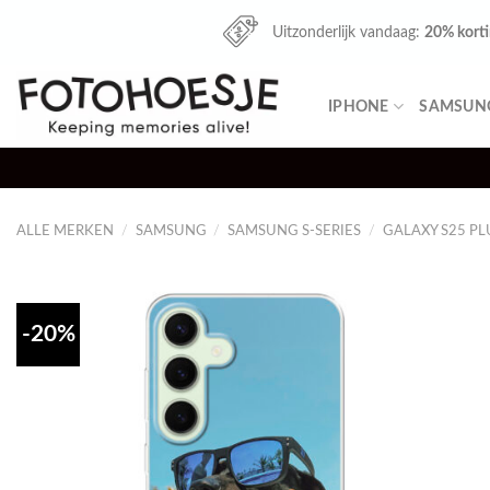
Skip
Uitzonderlijk vandaag:
20% kort
to
content
IPHONE
SAMSUN
ALLE MERKEN
/
SAMSUNG
/
SAMSUNG S-SERIES
/
GALAXY S25 PL
-20%