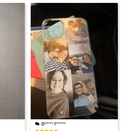
D***** l******