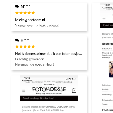
M****
Waardering
Mieke@peetoom.nl
5
uit 5
Vlugge levering leuk cadeau!
H****
Waardering
Het is de eerste keer dat ik een fotohoesje en het is prachtig!! be
5
uit 5
Prachtig geworden.
Helemaal de goede kleur!