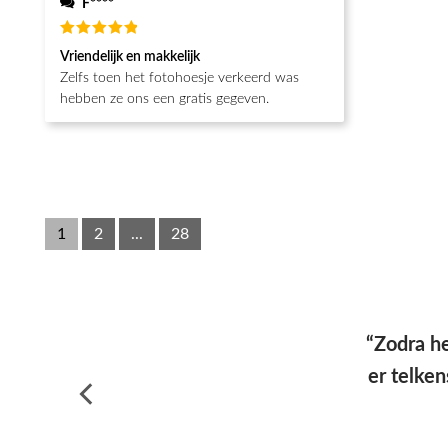
F****
Waardering
Vriendelijk en makkelijk
5
uit 5
Zelfs toen het fotohoesje verkeerd was
hebben ze ons een gratis gegeven.
1
2
...
28
“Hoesj