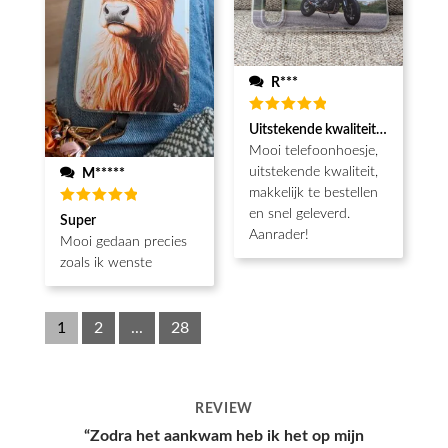
R***
Waardering
Uitstekende kwaliteit, snel gelev
5
uit 5
Mooi telefoonhoesje,
uitstekende kwaliteit,
M*****
makkelijk te bestellen
en snel geleverd.
Waardering
Super
5
uit 5
Aanrader!
Mooi gedaan precies
zoals ik wenste
1
2
...
28
REVIEW
“Hoesje kwam snel aan en had een leuke