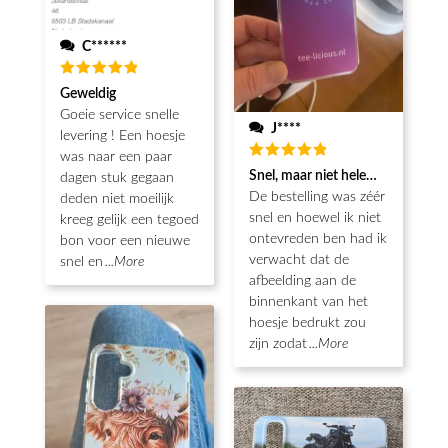
C******
Waardering
Geweldig
5
uit 5
Goeie service snelle
J****
levering ! Een hoesje
was naar een paar
Waardering
Snel, maar niet helemaal als ver
dagen stuk gegaan
5
uit 5
De bestelling was zéér
deden niet moeilijk
snel en hoewel ik niet
kreeg gelijk een tegoed
ontevreden ben had ik
bon voor een nieuwe
verwacht dat de
snel en
...More
afbeelding aan de
binnenkant van het
hoesje bedrukt zou
zijn zodat
...More