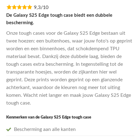
prijs
prijs
9,3/10
was:
is:
€29,95.
€23,96.
De Galaxy S25 Edge tough case biedt een dubbele
bescherming.
Onze tough cases voor de Galaxy S25 Edge bestaan uit
twee hoezen: een buitenhoes, waar jouw foto's op geprint
worden en een binnenhoes, dat schokdempend TPU
materiaal bevat. Dankzij deze dubbele laag, bieden de
tough cases extra bescherming. In tegenstelling tot de
transparante hoesjes, worden de zijkanten hier wel
geprint. Deze prints worden geprint op een glanzende
achterkant, waardoor de kleuren nog meer tot uiting
komen. Wacht niet langer en maak jouw Galaxy S25 Edge
tough case.
Kenmerken van de Galaxy S25 Edge
tough case
Bescherming aan alle kanten