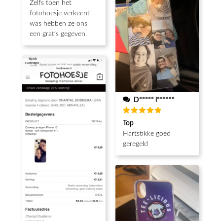
Zelfs toen het
fotohoesje verkeerd
was hebben ze ons
een gratis gegeven.
D***** l******
Waardering
Top
5
uit 5
Hartstikke goed
geregeld