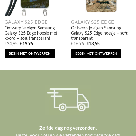
GALAXY S25 EDGE
GALAXY S25 EDGE
Ontwerp je eigen Samsung
Ontwerp je eigen Samsung
Galaxy S25 Edge hoesje met
Galaxy S25 Edge hoesje – soft
koord – soft transparant
transparant
Oorspronkelijke
Huidige
Oorspronkelijke
Huidige
€
24,95
€
19,95
€
16,95
€
13,55
prijs
prijs
prijs
prijs
was:
is:
was:
is:
BEGIN MET ONTWERPEN
BEGIN MET ONTWERPEN
€24,95.
€19,95.
€16,95.
€13,55.
Zelfde dag nog verzonden.
Bestel
voor 16u
en we verzenden nog dezelfde dag!