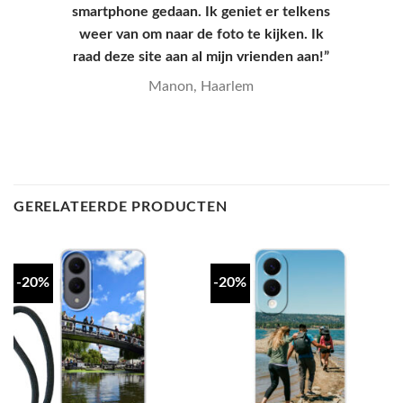
verpakking, hele goede kwaliteit en
mooie print.”
Yana, Den Haag
GERELATEERDE PRODUCTEN
-20%
-20%