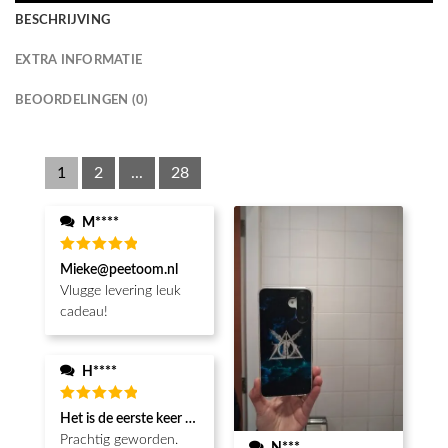
BESCHRIJVING
EXTRA INFORMATIE
BEOORDELINGEN (0)
1
2
...
28
M****
Waardering
Mieke@peetoom.nl
5
uit 5
Vlugge levering leuk
cadeau!
H****
Waardering
Het is de eerste keer dat ik een fotohoesje en het is prachtig!! be
5
uit 5
Prachtig geworden.
N***