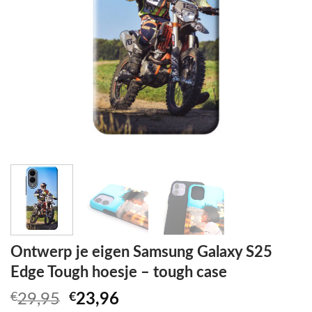
Ontwerp je eigen Samsung Galaxy S25
Edge Tough hoesje – tough case
Oorspronkelijke
Huidige
€
29,95
€
23,96