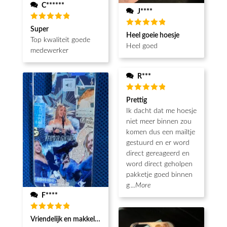
C******
J****
Waardering
Super
Waardering
5
uit 5
Heel goeie hoesje
5
uit 5
Top kwaliteit goede
Heel goed
medewerker
R***
Waardering
Prettig
5
uit 5
Ik dacht dat me hoesje
niet meer binnen zou
komen dus een mailtje
gestuurd en er word
direct gereageerd en
word direct geholpen
pakketje goed binnen
g
...More
F****
Waardering
Vriendelijk en makkelijk
5
uit 5