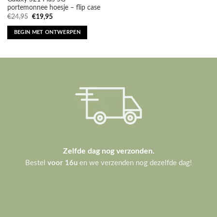
Oorspronkelijke
Huidige
€
24,95
€
19,95
prijs
prijs
was:
is:
BEGIN MET ONTWERPEN
€24,95.
€19,95.
Zelfde dag nog verzonden.
Bestel
voor 16u
en we verzenden nog dezelfde dag!