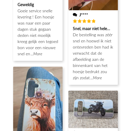
Waardering
Geweldig
5
uit 5
Goeie service snelle
J****
levering ! Een hoesje
was naar een paar
Waardering
Snel, maar niet helemaal als ver
dagen stuk gegaan
5
uit 5
De bestelling was zéér
deden niet moeilijk
snel en hoewel ik niet
kreeg gelijk een tegoed
ontevreden ben had ik
bon voor een nieuwe
verwacht dat de
snel en
...More
afbeelding aan de
binnenkant van het
hoesje bedrukt zou
zijn zodat
...More