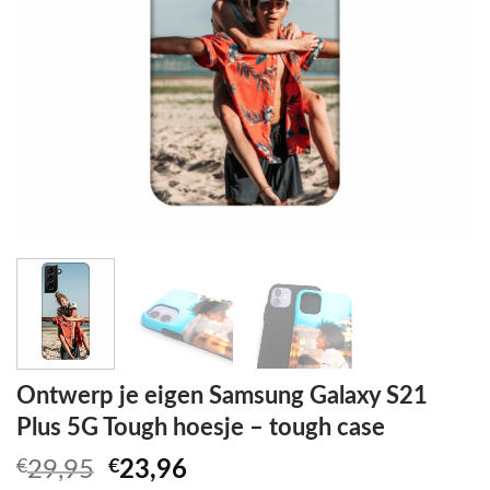
Ontwerp je eigen Samsung Galaxy S21
Plus 5G Tough hoesje – tough case
Oorspronkelijke
Huidige
€
29,95
€
23,96