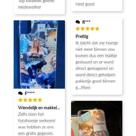
5
uit 5
Top kwaliteit goede
Heel goed
medewerker
R***
Waardering
Prettig
5
uit 5
Ik dacht dat me hoesje
niet meer binnen zou
komen dus een mailtje
gestuurd en er word
direct gereageerd en
word direct geholpen
pakketje goed binnen
g
...More
F****
Waardering
Vriendelijk en makkelijk
5
uit 5
Zelfs toen het
fotohoesje verkeerd
was hebben ze ons
een gratis gegeven.