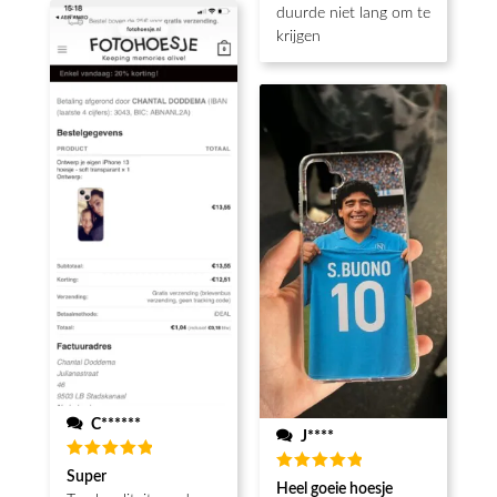
duurde niet lang om te
krijgen
C******
J****
Waardering
Super
Waardering
5
uit 5
Heel goeie hoesje