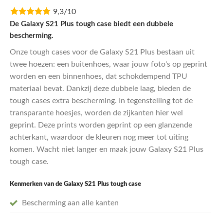
prijs
prijs
9,3/10
was:
is:
€29,95.
€23,96.
De Galaxy S21 Plus tough case biedt een dubbele
bescherming.
Onze tough cases voor de Galaxy S21 Plus bestaan uit
twee hoezen: een buitenhoes, waar jouw foto's op geprint
worden en een binnenhoes, dat schokdempend TPU
materiaal bevat. Dankzij deze dubbele laag, bieden de
tough cases extra bescherming. In tegenstelling tot de
transparante hoesjes, worden de zijkanten hier wel
geprint. Deze prints worden geprint op een glanzende
achterkant, waardoor de kleuren nog meer tot uiting
komen. Wacht niet langer en maak jouw Galaxy S21 Plus
tough case.
Kenmerken van de Galaxy S21 Plus
tough case
Bescherming aan alle kanten