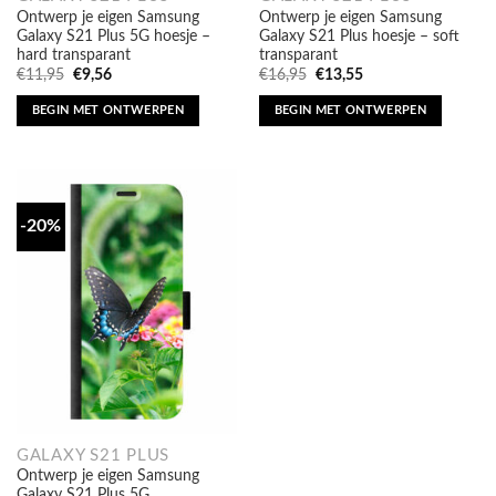
Galaxy S21 Plus 5G hoesje –
Galaxy S21 Plus hoesje – soft
hard transparant
transparant
Oorspronkelijke
Huidige
Oorspronkelijke
Huidige
€
11,95
€
9,56
€
16,95
€
13,55
prijs
prijs
prijs
prijs
was:
is:
was:
is:
BEGIN MET ONTWERPEN
BEGIN MET ONTWERPEN
€11,95.
€9,56.
€16,95.
€13,55.
-20%
GALAXY S21 PLUS
Ontwerp je eigen Samsung
Galaxy S21 Plus 5G
portemonnee hoesje – flip case