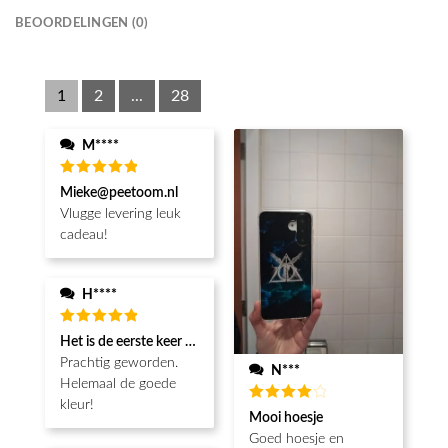
BEOORDELINGEN (0)
1
2
...
28
M****
Waardering
Mieke@peetoom.nl
5
uit 5
Vlugge levering leuk
cadeau!
H****
Waardering
Het is de eerste keer dat ik een fotohoesje en het is prachtig!! be
5
uit 5
Prachtig geworden.
N***
Helemaal de goede
kleur!
Waardering
Mooi hoesje
4
uit 5
Goed hoesje en