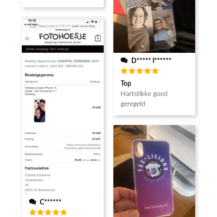
D***** l******
Waardering
Top
5
uit 5
Hartstikke goed
geregeld
C******