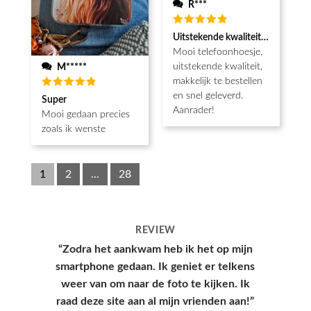
R***
Waardering
Uitstekende kwaliteit, snel gelev
5
uit 5
Mooi telefoonhoesje,
uitstekende kwaliteit,
M*****
makkelijk te bestellen
en snel geleverd.
Waardering
Super
5
uit 5
Aanrader!
Mooi gedaan precies
zoals ik wenste
1
2
...
28
REVIEW
“Hoesje kwam snel aan en had een leuke
verpakking, hele goede kwaliteit en
s
mooie print.”
Yana, Den Haag