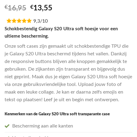
Oorspronkelijke
Huidige
€
16,95
€
13,55
prijs
prijs
9,3/10
was:
is:
€16,95.
€13,55.
Schokbestendig Galaxy S20 Ultra soft hoesje voor een
ultieme bescherming.
Onze soft cases zijn gemaakt uit schokbestendige TPU die
je Galaxy S20 Ultra beschermd tijdens het vallen. Dankzij
de responsive buttons blijven alle knoppen gemakkelijk te
gebruiken. De zijkanten zijn transparant en bijgevolg dus
niet geprint. Maak dus je eigen Galaxy S20 Ultra soft hoesje
via onze gebruiksvriendelijke tool. Upload jouw foto of
maak een leuke collage. Je kan er daarna zelfs emojis en
tekst op plaatsen! Leef je uit en begin met ontwerpen.
Kenmerken van de Galaxy S20 Ultra soft transparante case
Bescherming aan alle kanten