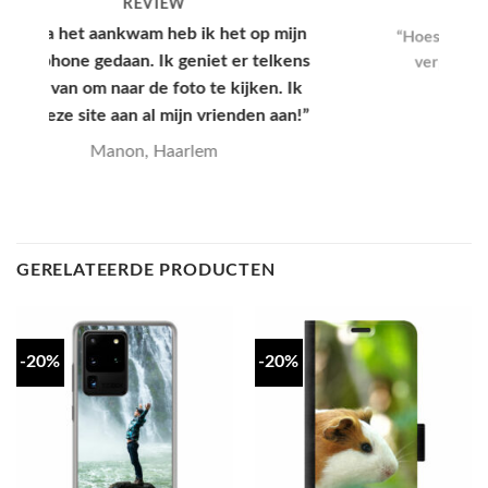
REVIEW
“Hoesje kwam snel aan en had een leuke
verpakking, hele goede kwaliteit en
mooie print.”
Yana, Den Haag
GERELATEERDE PRODUCTEN
-20%
-20%