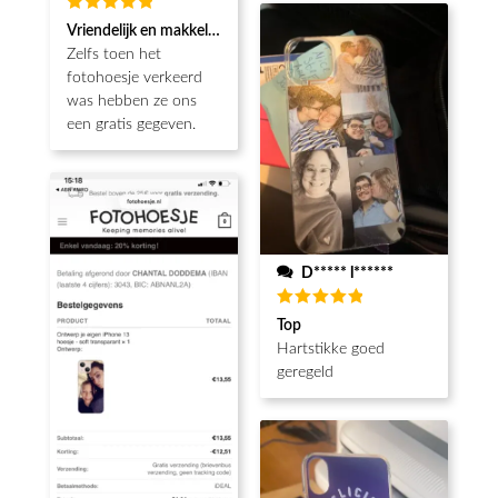
Waardering
Vriendelijk en makkelijk
5
uit 5
Zelfs toen het
fotohoesje verkeerd
was hebben ze ons
een gratis gegeven.
D***** l******
Waardering
Top
5
uit 5
Hartstikke goed
geregeld