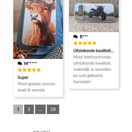
R***
Waardering
Uitstekende kwaliteit, snel gelev
5
uit 5
Mooi telefoonhoesje,
uitstekende kwaliteit,
M*****
makkelijk te bestellen
en snel geleverd.
Waardering
Super
5
uit 5
Aanrader!
Mooi gedaan precies
zoals ik wenste
1
2
...
28