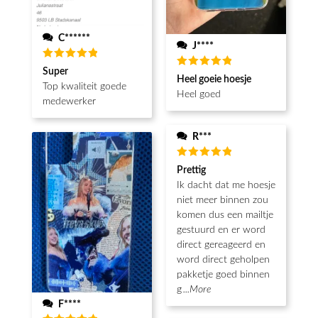
C******
J****
Waardering
Super
Waardering
5
uit 5
Heel goeie hoesje
5
uit 5
Top kwaliteit goede
Heel goed
medewerker
R***
Waardering
Prettig
5
uit 5
Ik dacht dat me hoesje
niet meer binnen zou
komen dus een mailtje
gestuurd en er word
direct gereageerd en
word direct geholpen
pakketje goed binnen
g
...More
F****