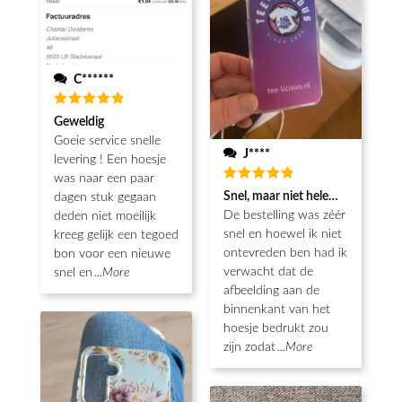
C******
Waardering
Geweldig
5
uit 5
Goeie service snelle
J****
levering ! Een hoesje
was naar een paar
Waardering
Snel, maar niet helemaal als ver
dagen stuk gegaan
5
uit 5
De bestelling was zéér
deden niet moeilijk
snel en hoewel ik niet
kreeg gelijk een tegoed
ontevreden ben had ik
bon voor een nieuwe
verwacht dat de
snel en
...More
afbeelding aan de
binnenkant van het
hoesje bedrukt zou
zijn zodat
...More