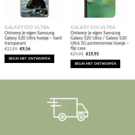
GALAXY S20 ULTRA
GALAXY S20 ULTRA
Ontwerp je eigen Samsung
Ontwerp je eigen Samsung
Galaxy S20 Ultra hoesje – hard
Galaxy S20 Ultra / Galaxy S20
transparant
Ultra 5G portemonnee hoesje –
flip case
Oorspronkelijke
Huidige
€
11,95
€
9,56
prijs
prijs
Oorspronkelijke
Huidige
€
24,95
€
19,95
was:
is:
prijs
prijs
BEGIN MET ONTWERPEN
€11,95.
€9,56.
was:
is:
BEGIN MET ONTWERPEN
€24,95.
€19,95.