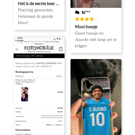
Waardering
Het is de eerste keer dat ik een fotohoesje en het is prachtig!! be
5
uit 5
Prachtig geworden.
N***
Helemaal de goede
kleur!
Waardering
Mooi hoesje
4
uit 5
Goed hoesje en
duurde niet lang om te
krijgen