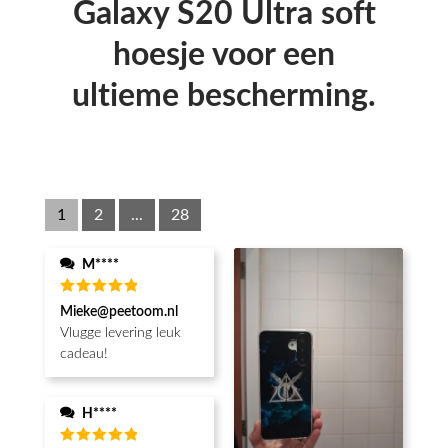
Galaxy S20 Ultra soft
hoesje voor een
ultieme bescherming.
1
2
...
28
M****
Waardering
Mieke@peetoom.nl
5
uit 5
Vlugge levering leuk
cadeau!
H****