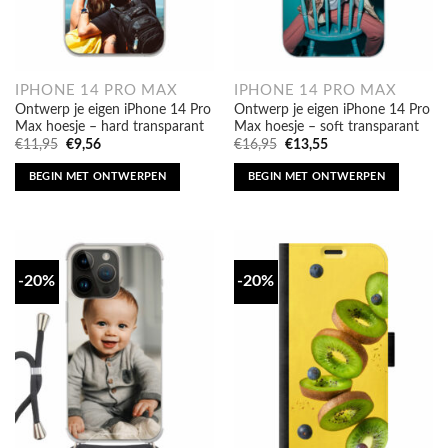
IPHONE 14 PRO MAX
IPHONE 14 PRO MAX
Ontwerp je eigen iPhone 14 Pro
Ontwerp je eigen iPhone 14 Pro
Max hoesje – hard transparant
Max hoesje – soft transparant
Oorspronkelijke
Huidige
Oorspronkelijke
Huidige
€
11,95
€
9,56
€
16,95
€
13,55
prijs
prijs
prijs
prijs
was:
is:
was:
is:
BEGIN MET ONTWERPEN
BEGIN MET ONTWERPEN
€11,95.
€9,56.
€16,95.
€13,55.
-20%
-20%