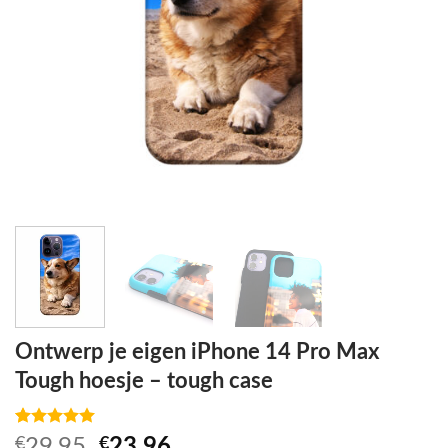
Ontwerp je eigen iPhone 14 Pro Max
Tough hoesje – tough case
Waardering
2
Oorspronkelijke
Huidige
€
29,95
€
23,96