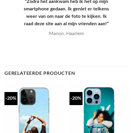
“Hoesje kwam snel aan en had een leuke
verpakking, hele goede kwaliteit en
mooie print.”
Yana, Den Haag
GERELATEERDE PRODUCTEN
-20%
-20%