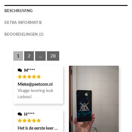
BESCHRIJVING
EXTRA INFORMATIE
BEOORDELINGEN (2)
1
2
...
28
M****
Waardering
Mieke@peetoom.nl
5
uit 5
Vlugge levering leuk
cadeau!
H****
Waardering
Het is de eerste keer dat ik een fotohoesje en het is prachtig!! be
5
uit 5