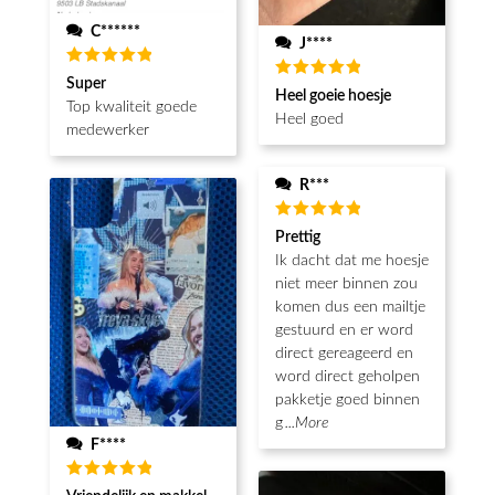
C******
J****
Waardering
Super
Waardering
5
uit 5
Heel goeie hoesje
5
uit 5
Top kwaliteit goede
Heel goed
medewerker
R***
Waardering
Prettig
5
uit 5
Ik dacht dat me hoesje
niet meer binnen zou
komen dus een mailtje
gestuurd en er word
direct gereageerd en
word direct geholpen
pakketje goed binnen
g
...More
F****
Waardering