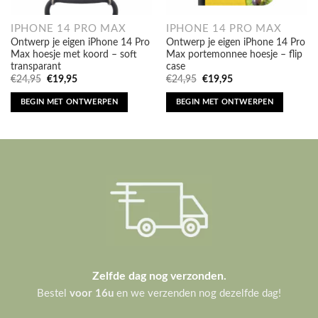
IPHONE 14 PRO MAX
IPHONE 14 PRO MAX
Ontwerp je eigen iPhone 14 Pro
Ontwerp je eigen iPhone 14 Pro
Max hoesje met koord – soft
Max portemonnee hoesje – flip
transparant
case
Oorspronkelijke
Huidige
Oorspronkelijke
Huidige
€
24,95
€
19,95
€
24,95
€
19,95
prijs
prijs
prijs
prijs
was:
is:
was:
is:
BEGIN MET ONTWERPEN
BEGIN MET ONTWERPEN
€24,95.
€19,95.
€24,95.
€19,95.
Zelfde dag nog verzonden.
Bestel
voor 16u
en we verzenden nog dezelfde dag!