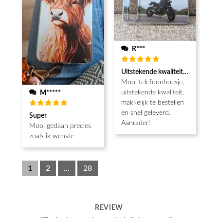
R***
Waardering
Uitstekende kwaliteit, snel gelev
5
uit 5
Mooi telefoonhoesje,
uitstekende kwaliteit,
M*****
makkelijk te bestellen
en snel geleverd.
Waardering
Super
5
uit 5
Aanrader!
Mooi gedaan precies
zoals ik wenste
1
2
...
28
REVIEW