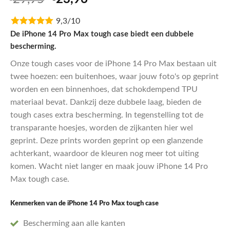
5.00
op 5
prijs
prijs
gebaseerd
op
9,3/10
was:
is:
klantbeoordelingen
€29,95.
€23,96.
De iPhone 14 Pro Max tough case biedt een dubbele
bescherming.
Onze tough cases voor de iPhone 14 Pro Max bestaan uit
twee hoezen: een buitenhoes, waar jouw foto's op geprint
worden en een binnenhoes, dat schokdempend TPU
materiaal bevat. Dankzij deze dubbele laag, bieden de
tough cases extra bescherming. In tegenstelling tot de
transparante hoesjes, worden de zijkanten hier wel
geprint. Deze prints worden geprint op een glanzende
achterkant, waardoor de kleuren nog meer tot uiting
komen. Wacht niet langer en maak jouw iPhone 14 Pro
Max tough case.
Kenmerken van de iPhone 14 Pro Max
tough case
Bescherming aan alle kanten