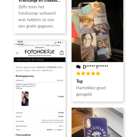
Vriendelijk en makkelijk
5
uit 5
Zelfs toen het
fotohoesje verkeerd
was hebben ze ons
een gratis gegeven.
D***** l******
Waardering
Top
5
uit 5
Hartstikke goed
geregeld