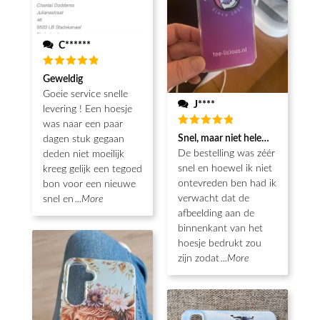
C******
Waardering
Geweldig
5
uit 5
Goeie service snelle
J****
levering ! Een hoesje
was naar een paar
Waardering
Snel, maar niet helemaal als ver
dagen stuk gegaan
5
uit 5
De bestelling was zéér
deden niet moeilijk
snel en hoewel ik niet
kreeg gelijk een tegoed
ontevreden ben had ik
bon voor een nieuwe
verwacht dat de
snel en
...More
afbeelding aan de
binnenkant van het
hoesje bedrukt zou
zijn zodat
...More