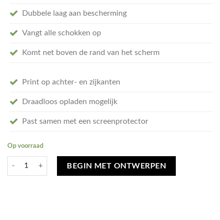
Dubbele laag aan bescherming
Vangt alle schokken op
Komt net boven de rand van het scherm
Print op achter- en zijkanten
Draadloos opladen mogelijk
Past samen met een screenprotector
Op voorraad
Ontwerp je eigen iPhone 14 Pro Max Tough hoesje - tough case aantal
BEGIN MET ONTWERPEN