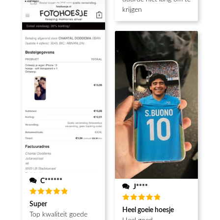
krijgen
C******
J****
Waardering
Super
Waardering
5
uit 5
Heel goeie hoesje
5
uit 5
Top kwaliteit goede