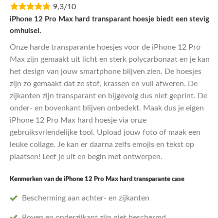
9,3/10
was:
is:
€11,95.
€9,56.
iPhone 12 Pro Max hard transparant hoesje biedt een stevig
omhulsel.
Onze harde transparante hoesjes voor de iPhone 12 Pro
Max zijn gemaakt uit licht en sterk polycarbonaat en je kan
het design van jouw smartphone blijven zien. De hoesjes
zijn zo gemaakt dat ze stof, krassen en vuil afweren. De
zijkanten zijn transparant en bijgevolg dus niet geprint. De
onder- en bovenkant blijven onbedekt. Maak dus je eigen
iPhone 12 Pro Max hard hoesje via onze
gebruiksvriendelijke tool. Upload jouw foto of maak een
leuke collage. Je kan er daarna zelfs emojis en tekst op
plaatsen! Leef je uit en begin met ontwerpen.
Kenmerken van de iPhone 12 Pro Max hard
transparante
case
Bescherming aan achter- en zijkanten
Boven en onderzijkant zijn niet beschermd