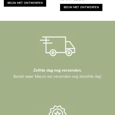
was:
is:
prijs
prijs
BEGIN MET ONTWERPEN
€16,95.
€13,55.
was:
is:
BEGIN MET ONTWERPEN
€24,95.
€19,95.
Zelfde dag nog verzonden.
Bestel
voor 16u
en we verzenden nog dezelfde dag!