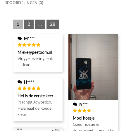
BEOORDELINGEN (0)
1
2
...
28
M****
Waardering
Mieke@peetoom.nl
5
uit 5
Vlugge levering leuk
cadeau!
H****
Waardering
Het is de eerste keer dat ik een fotohoesje en het is prachtig!! be
5
uit 5
Prachtig geworden.
N***
Helemaal de goede
kleur!
Waardering
Mooi hoesje
4
uit 5
Goed hoesje en
duurde niet lang om te