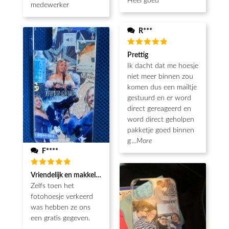
Heel goed
medewerker
R***
Waardering
Prettig
5
uit 5
Ik dacht dat me hoesje
niet meer binnen zou
komen dus een mailtje
gestuurd en er word
direct gereageerd en
word direct geholpen
pakketje goed binnen
g
...More
F****
Waardering
Vriendelijk en makkelijk
5
uit 5
Zelfs toen het
fotohoesje verkeerd
was hebben ze ons
een gratis gegeven.