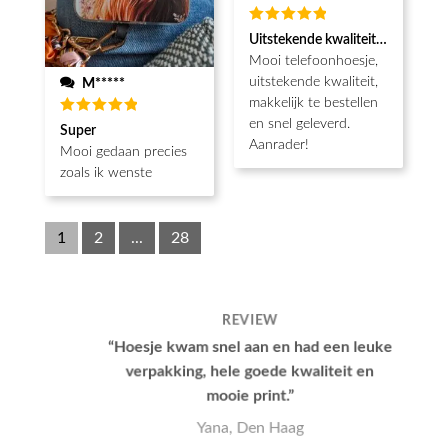
Waardering
Uitstekende kwaliteit, snel gelev
5
uit 5
Mooi telefoonhoesje,
uitstekende kwaliteit,
M*****
makkelijk te bestellen
en snel geleverd.
Waardering
Super
5
uit 5
Aanrader!
Mooi gedaan precies
zoals ik wenste
1
2
...
28
REVIEW
“Hoesje kwam snel aan en had een leuke
verpakking, hele goede kwaliteit en
mooie print.”
Yana, Den Haag