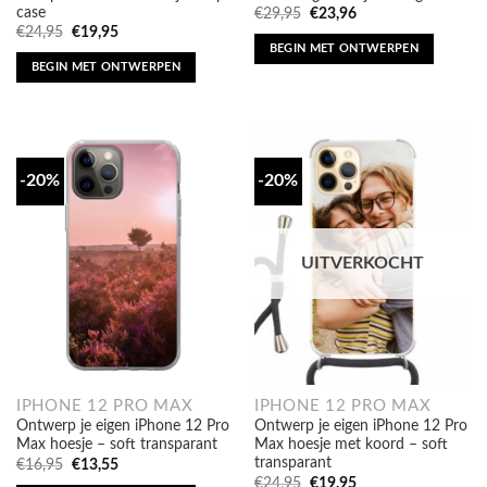
case
Oorspronkelijke
Huidige
€
29,95
€
23,96
prijs
prijs
Oorspronkelijke
Huidige
€
24,95
€
19,95
was:
is:
prijs
prijs
BEGIN MET ONTWERPEN
€29,95.
€23,96.
was:
is:
BEGIN MET ONTWERPEN
€24,95.
€19,95.
-20%
-20%
UITVERKOCHT
IPHONE 12 PRO MAX
IPHONE 12 PRO MAX
Ontwerp je eigen iPhone 12 Pro
Ontwerp je eigen iPhone 12 Pro
Max hoesje – soft transparant
Max hoesje met koord – soft
transparant
Oorspronkelijke
Huidige
€
16,95
€
13,55
prijs
prijs
Oorspronkelijke
Huidige
€
24,95
€
19,95