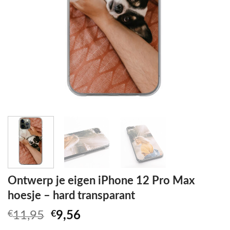
Ontwerp je eigen iPhone 12 Pro Max
hoesje – hard transparant
Oorspronkelijke
Huidige
€
11,95
€
9,56
prijs
prijs