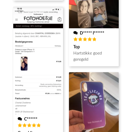
D***** l******
Waardering
Top
5
uit 5
Hartstikke goed
geregeld
C******
Waardering