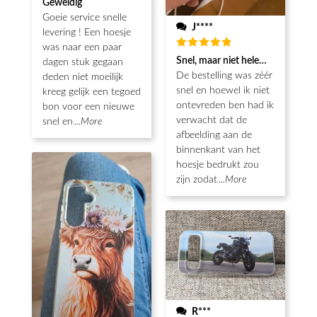
Geweldig
5
uit 5
Goeie service snelle
J****
levering ! Een hoesje
was naar een paar
Waardering
Snel, maar niet helemaal als ver
dagen stuk gegaan
5
uit 5
De bestelling was zéér
deden niet moeilijk
snel en hoewel ik niet
kreeg gelijk een tegoed
ontevreden ben had ik
bon voor een nieuwe
verwacht dat de
snel en
...More
afbeelding aan de
binnenkant van het
hoesje bedrukt zou
zijn zodat
...More
R***