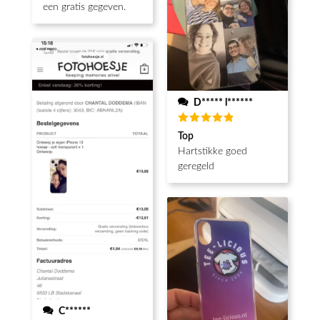
een gratis gegeven.
D***** l******
Waardering
Top
5
uit 5
Hartstikke goed
geregeld
C******