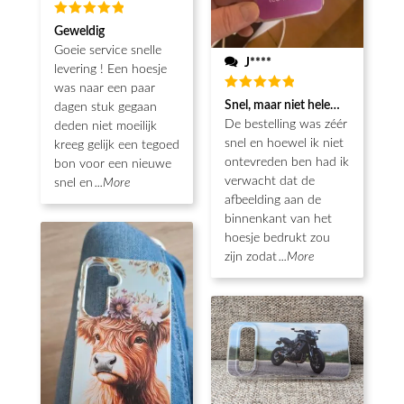
Waardering
Geweldig
5
uit 5
Goeie service snelle
J****
levering ! Een hoesje
was naar een paar
Waardering
Snel, maar niet helemaal als ver
dagen stuk gegaan
5
uit 5
De bestelling was zéér
deden niet moeilijk
snel en hoewel ik niet
kreeg gelijk een tegoed
ontevreden ben had ik
bon voor een nieuwe
verwacht dat de
snel en
...More
afbeelding aan de
binnenkant van het
hoesje bedrukt zou
zijn zodat
...More