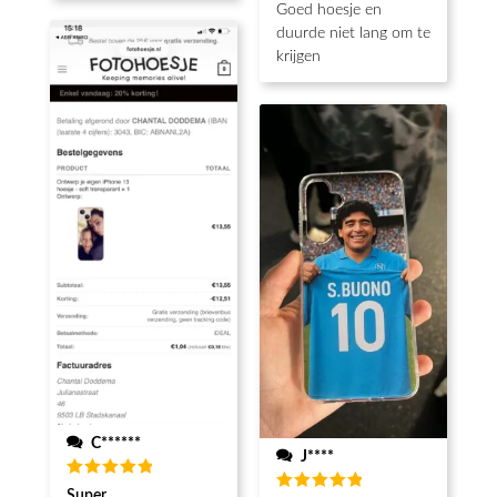
Goed hoesje en
duurde niet lang om te
krijgen
C******
J****
Waardering
Super