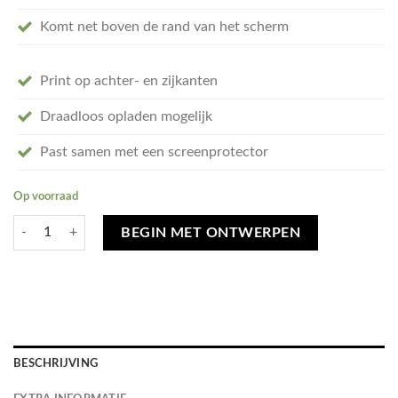
Komt net boven de rand van het scherm
Print op achter- en zijkanten
Draadloos opladen mogelijk
Past samen met een screenprotector
Op voorraad
Ontwerp je eigen Google Pixel 9 Tough hoesje - tough case aantal
BEGIN MET ONTWERPEN
BESCHRIJVING