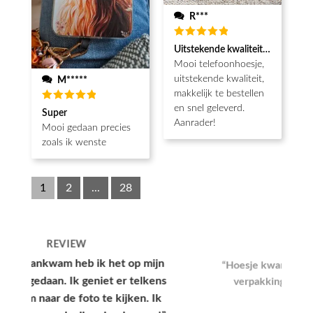
R***
Waardering
Uitstekende kwaliteit, snel gelev
5
uit 5
Mooi telefoonhoesje,
uitstekende kwaliteit,
M*****
makkelijk te bestellen
en snel geleverd.
Waardering
Super
5
uit 5
Aanrader!
Mooi gedaan precies
zoals ik wenste
1
2
...
28
REVIEW
“Hoesje kwam snel aan en had een leuke
verpakking, hele goede kwaliteit en
mooie print.”