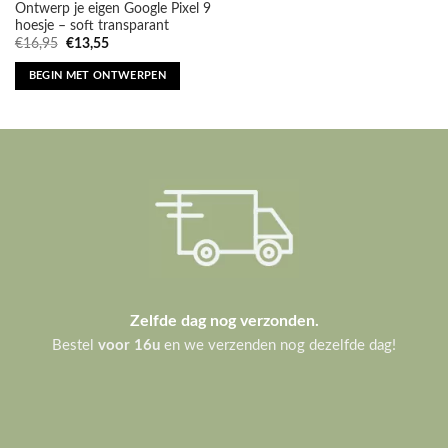
Ontwerp je eigen Google Pixel 9
hoesje – soft transparant
Oorspronkelijke
Huidige
€
16,95
€
13,55
prijs
prijs
was:
is:
BEGIN MET ONTWERPEN
€16,95.
€13,55.
Zelfde dag nog verzonden.
Bestel
voor 16u
en we verzenden nog dezelfde dag!