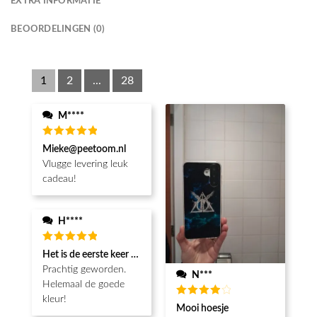
EXTRA INFORMATIE
BEOORDELINGEN (0)
1
2
...
28
M****
Waardering
Mieke@peetoom.nl
5
uit 5
Vlugge levering leuk
cadeau!
H****
Waardering
Het is de eerste keer dat ik een fotohoesje en het is prachtig!! be
5
uit 5
Prachtig geworden.
N***
Helemaal de goede
kleur!
Waardering
Mooi hoesje
4
uit 5