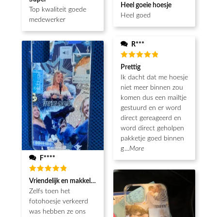
Waardering
5
uit 5
Heel goeie hoesje
5
uit 5
Top kwaliteit goede
Heel goed
medewerker
R***
Waardering
Prettig
5
uit 5
Ik dacht dat me hoesje
niet meer binnen zou
komen dus een mailtje
gestuurd en er word
direct gereageerd en
word direct geholpen
pakketje goed binnen
g
...More
F****
Waardering
Vriendelijk en makkelijk
5
uit 5
Zelfs toen het
fotohoesje verkeerd
was hebben ze ons