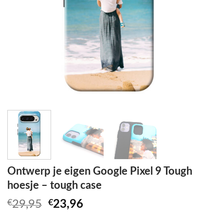
Ontwerp je eigen Google Pixel 9 Tough
hoesje – tough case
Oorspronkelijke
Huidige
€
29,95
€
23,96
prijs
prijs