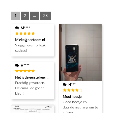
1
2
...
28
M****
Waardering
Mieke@peetoom.nl
5
uit 5
Vlugge levering leuk
cadeau!
H****
Waardering
Het is de eerste keer dat ik een fotohoesje en het is prachtig!! be
5
uit 5
Prachtig geworden.
N***
Helemaal de goede
kleur!
Waardering
Mooi hoesje
4
uit 5
Goed hoesje en
duurde niet lang om te
krijgen