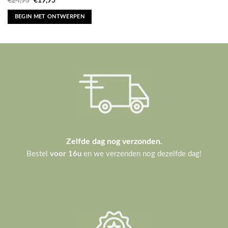
was:
is:
BEGIN MET ONTWERPEN
€24,95.
€19,95.
Zelfde dag nog verzonden.
Bestel
voor 16u
en we verzenden nog dezelfde dag!