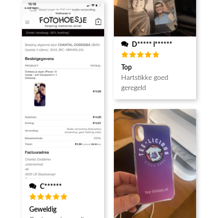
D***** l******
Waardering
Top
5
uit 5
Hartstikke goed
geregeld
C******
Waardering
Geweldig
5
uit 5