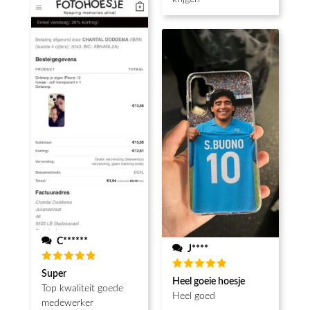
C******
J****
Waardering
Super
Waardering
5
uit 5
Heel goeie hoesje
5
uit 5
Top kwaliteit goede
Heel goed
medewerker