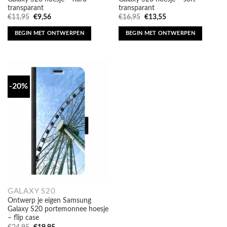
Oorspronkelijke
Huidige
Oorspronkelijke
Huidige
€
11,95
€
9,56
€
16,95
€
13,55
prijs
prijs
prijs
prijs
was:
is:
was:
is:
BEGIN MET ONTWERPEN
BEGIN MET ONTWERPEN
€11,95.
€9,56.
€16,95.
€13,55.
-20%
GALAXY S20
Ontwerp je eigen Samsung
Galaxy S20 portemonnee hoesje
– flip case
Oorspronkelijke
Huidige
€
24,95
€
19,95
prijs
prijs