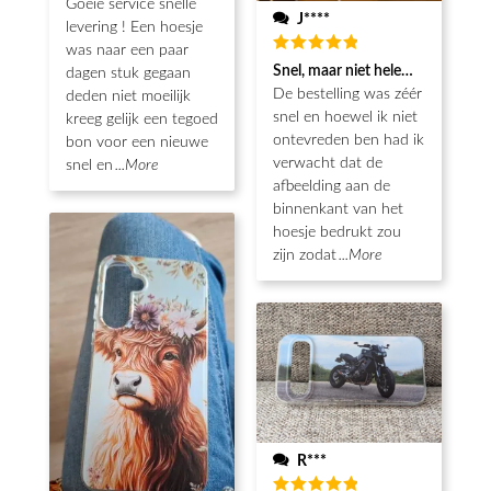
Goeie service snelle
J****
levering ! Een hoesje
was naar een paar
Waardering
Snel, maar niet helemaal als ver
dagen stuk gegaan
5
uit 5
De bestelling was zéér
deden niet moeilijk
snel en hoewel ik niet
kreeg gelijk een tegoed
ontevreden ben had ik
bon voor een nieuwe
verwacht dat de
snel en
...More
afbeelding aan de
binnenkant van het
hoesje bedrukt zou
zijn zodat
...More
R***