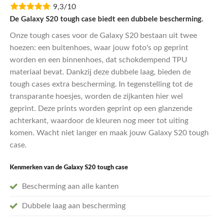
9,3/10
was:
is:
€29,95.
€23,96.
De Galaxy S20 tough case biedt een dubbele bescherming.
Onze tough cases voor de Galaxy S20 bestaan uit twee
hoezen: een buitenhoes, waar jouw foto's op geprint
worden en een binnenhoes, dat schokdempend TPU
materiaal bevat. Dankzij deze dubbele laag, bieden de
tough cases extra bescherming. In tegenstelling tot de
transparante hoesjes, worden de zijkanten hier wel
geprint. Deze prints worden geprint op een glanzende
achterkant, waardoor de kleuren nog meer tot uiting
komen. Wacht niet langer en maak jouw Galaxy S20 tough
case.
Kenmerken van de Galaxy S20
tough case
Bescherming aan alle kanten
Dubbele laag aan bescherming