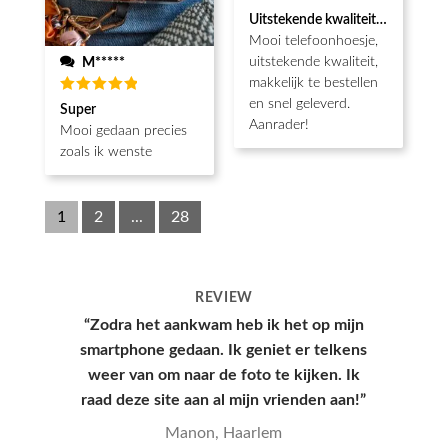
Waardering
Uitstekende kwaliteit, snel gelev
5
uit 5
Mooi telefoonhoesje,
uitstekende kwaliteit,
M*****
makkelijk te bestellen
en snel geleverd.
Waardering
Super
5
uit 5
Aanrader!
Mooi gedaan precies
zoals ik wenste
1
2
...
28
REVIEW
“Hoesje kwam snel aan en had een leuke
verpakking, hele goede kwaliteit en
mooie print.”
Yana, Den Haag