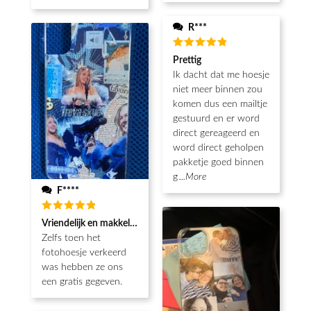
R***
Waardering
Prettig
5
uit 5
Ik dacht dat me hoesje
niet meer binnen zou
komen dus een mailtje
gestuurd en er word
direct gereageerd en
word direct geholpen
pakketje goed binnen
g
...More
F****
Waardering
Vriendelijk en makkelijk
5
uit 5
Zelfs toen het
fotohoesje verkeerd
was hebben ze ons
een gratis gegeven.