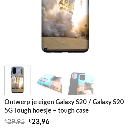
Ontwerp je eigen Galaxy S20 / Galaxy S20
5G Tough hoesje – tough case
Oorspronkelijke
Huidige
€
29,95
€
23,96
prijs
prijs