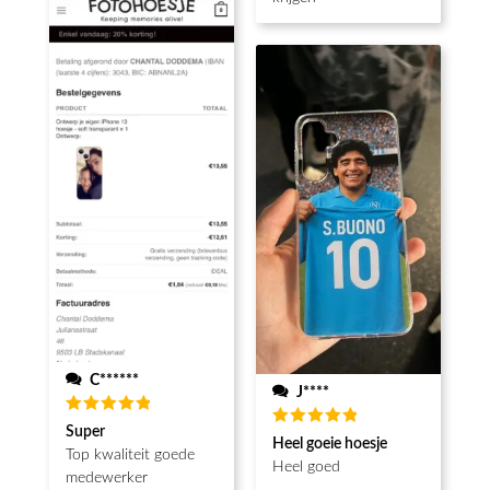
C******
J****
Waardering
Super
Waardering
5
uit 5
Heel goeie hoesje
5
uit 5
Top kwaliteit goede
Heel goed
medewerker