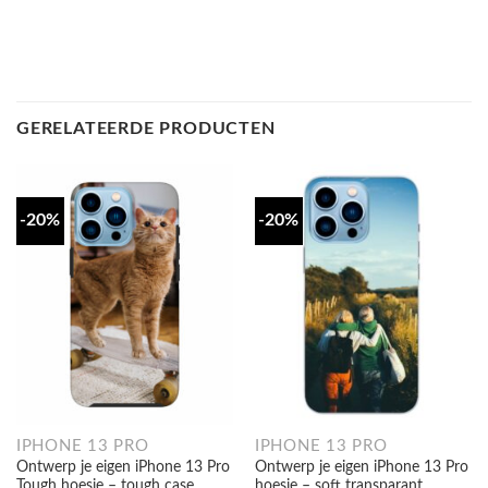
GERELATEERDE PRODUCTEN
-20%
-20%
IPHONE 13 PRO
IPHONE 13 PRO
Ontwerp je eigen iPhone 13 Pro
Ontwerp je eigen iPhone 13 Pro
Tough hoesje – tough case
hoesje – soft transparant
Oorspronkelijke
Huidige
Oorspronkelijke
Huidige
€
29,95
€
23,96
€
16,95
€
13,55