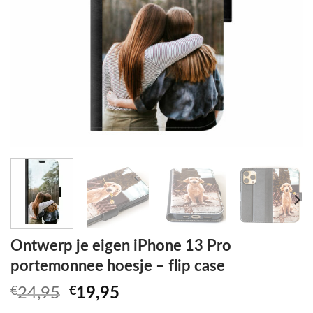
Ontwerp je eigen iPhone 13 Pro
portemonnee hoesje – flip case
Oorspronkelijke
Huidige
€
24,95
€
19,95
prijs
prijs