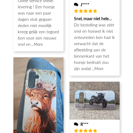
Goeie service snelle
J****
levering ! Een hoesje
was naar een paar
Waardering
Snel, maar niet helemaal als ver
dagen stuk gegaan
5
uit 5
De bestelling was zéér
deden niet moeilijk
snel en hoewel ik niet
kreeg gelijk een tegoed
ontevreden ben had ik
bon voor een nieuwe
verwacht dat de
snel en
...More
afbeelding aan de
binnenkant van het
hoesje bedrukt zou
zijn zodat
...More
R***