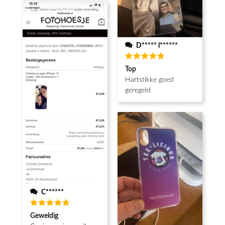
D***** l******
Waardering
Top
5
uit 5
Hartstikke goed
geregeld
C******
Waardering
Geweldig
5
uit 5