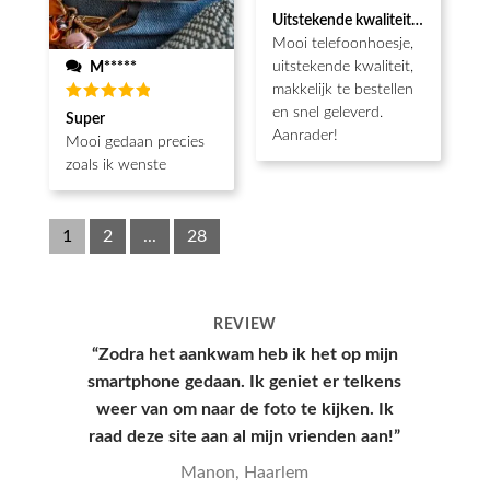
Waardering
Uitstekende kwaliteit, snel gelev
5
uit 5
Mooi telefoonhoesje,
uitstekende kwaliteit,
M*****
makkelijk te bestellen
en snel geleverd.
Waardering
Super
5
uit 5
Aanrader!
Mooi gedaan precies
zoals ik wenste
1
2
...
28
REVIEW
“Hoesje kwam snel aan en had een leuke
verpakking, hele goede kwaliteit en
mooie print.”
Yana, Den Haag