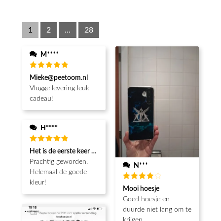
1
2
...
28
M****
Waardering
Mieke@peetoom.nl
5
uit 5
Vlugge levering leuk
cadeau!
H****
Waardering
Het is de eerste keer dat ik een fotohoesje en het is prachtig!! be
5
uit 5
Prachtig geworden.
N***
Helemaal de goede
kleur!
Waardering
Mooi hoesje
4
uit 5
Goed hoesje en
duurde niet lang om te
krijgen