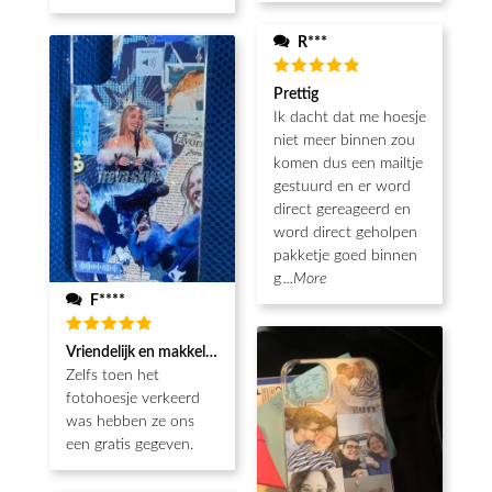
R***
Waardering
Prettig
5
uit 5
Ik dacht dat me hoesje
niet meer binnen zou
komen dus een mailtje
gestuurd en er word
direct gereageerd en
word direct geholpen
pakketje goed binnen
g
...More
F****
Waardering
Vriendelijk en makkelijk
5
uit 5
Zelfs toen het
fotohoesje verkeerd
was hebben ze ons
een gratis gegeven.